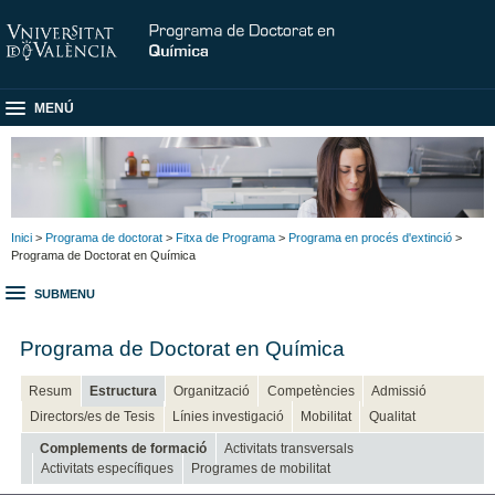
MENÚ
Inici
>
Programa de doctorat
>
Fitxa de Programa
>
Programa en procés d'extinció
>
Programa de Doctorat en Química
SUBMENU
Programa de Doctorat en Química
Resum
Estructura
Organització
Competències
Admissió
Directors/es de Tesis
Línies investigació
Mobilitat
Qualitat
Complements de formació
Activitats transversals
Activitats específiques
Programes de mobilitat