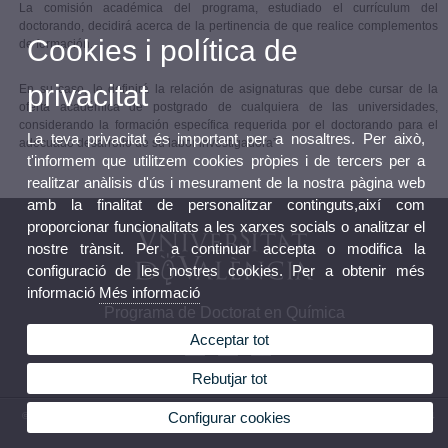
La comisión académica del programa, estudiado el currículum del
doctorando, decidirá acerca de la pertinencia de que realice complementos
Cookies i política de
de formación.
privacitat
En su caso, le definirá la relación de asignaturas que debe cursar de la
oferta académica de postgrado de cualquiera de las universidades,
considerando la formación específica requerida por el doctorando para el
La teva privacitat és important per a nosaltres. Per això,
adecuado desarrollo de su labor investigadora”
t'informem que utilitzem cookies pròpies i de tercers per a
realitzar anàlisis d'ús i mesurament de la nostra pàgina web
amb la finalitat de personalitzar continguts,així com
proporcionar funcionalitats a les xarxes socials o analitzar el
nostre trànsit. Per a continuar accepta o modifica la
configuració de les nostres cookies. Per a obtenir més
informació
Més informació
Programa de Doctorat en Química
Acceptar tot
Rebutjar tot
Configurar cookies
© 2026 UV. - Av. Vicent Andrés Estellés, 19. 46100 Burjassot. Espanya. Tel. (+34) 96 354
4323