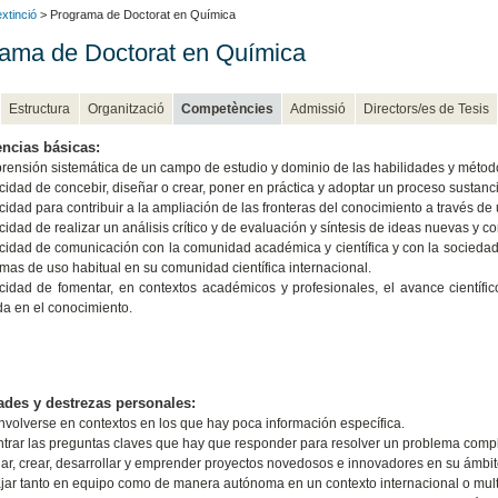
xtinció
> Programa de Doctorat en Química
ama de Doctorat en Química
Estructura
Organització
Competències
Admissió
Directors/es de Tesis
ncias básicas:
ensión sistemática de un campo de estudio y dominio de las habilidades y métod
idad de concebir, diseñar o crear, poner en práctica y adoptar un proceso sustanci
idad para contribuir a la ampliación de las fronteras del conocimiento a través de 
idad de realizar un análisis crítico y de evaluación y síntesis de ideas nuevas y c
idad de comunicación con la comunidad académica y científica y con la socieda
omas de uso habitual en su comunidad científica internacional.
idad de fomentar, en contextos académicos y profesionales, el avance científico,
a en el conocimiento.
des y destrezas personales:
volverse en contextos en los que hay poca información específica.
trar las preguntas claves que hay que responder para resolver un problema compl
ar, crear, desarrollar y emprender proyectos novedosos e innovadores en su ámbi
jar tanto en equipo como de manera autónoma en un contexto internacional o multi