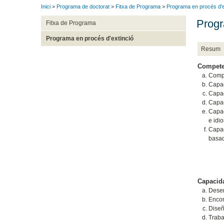
Inici
>
Programa de doctorat
>
Fitxa de Programa
>
Programa en procés d'e
Progr
Fitxa de Programa
Programa en procés d'extinció
Resum
Compete
Compr
Capac
Capac
Capac
Capac
e idi
Capac
basad
Capacida
Desen
Encon
Diseñ
Traba