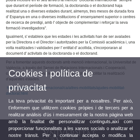
que durant el període de formació, la doctoranda o el doctorand haja
realitzat una o diverses estades durant, almenys, tres mesos de durada fora
d' Espanya en una o diverses institucions d' ensenyament superior o centres
de recerca de prestigi, amb l' objecte de complementar i reforçar la seva
formació investigadora".
Igualment, s' estableix que les estades i les activitats han de ser avalades
per la Directora o el Director i autoritzades per la Comissió acadèmica i, una
volta realitzades i validades per l' entitat d' acollida, s'incorporaran al
document d' activitats de la doctoranda o el doctorand.
Per a fomentar aquests doctorats amb menció internacional, la Universitat de
València, a través del Servei de Relacions Internacionals i Cooperació,
Cookies i política de
convoca anualment una línia d'ajudes dirigides a facilitar la realització
d'aquestes estades.
privacitat
https://www.uv.es/uvinternacional/ca/altres-mobilitats/ajudes-mobilitat-
doctorat.html
La teva privacitat és important per a nosaltres. Per això,
t'informem que utilitzem cookies pròpies i de tercers per a
realitzar anàlisis d'ús i mesurament de la nostra pàgina web
amb la finalitat de personalitzar continguts,així com
proporcionar funcionalitats a les xarxes socials o analitzar el
nostre trànsit. Per a continuar accepta o modifica la