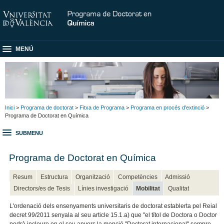
MENÚ
Inici
>
Programa de doctorat
>
Fitxa de Programa
>
Programa en procés d'extinció
>
Programa de Doctorat en Química
SUBMENU
Programa de Doctorat en Química
Resum
Estructura
Organització
Competències
Admissió
Directors/es de Tesis
Línies investigació
Mobilitat
Qualitat
L'ordenació dels ensenyaments universitaris de doctorat establerta pel Reial
decret 99/2011 senyala al seu article 15.1.a) que "el títol de Doctora o Doctor
podrà incloure en el seu anvers la menció "Doctorat internacional" sempre