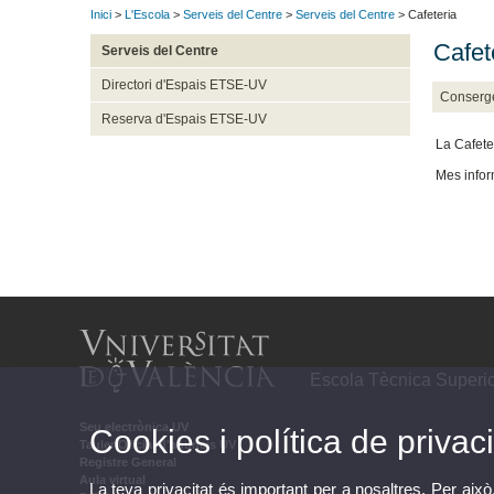
Inici
>
L'Escola
>
Serveis del Centre
>
Serveis del Centre
> Cafeteria
Cafet
Serveis del Centre
Directori d'Espais ETSE-UV
Conserg
Reserva d'Espais ETSE-UV
La Cafete
Mes info
Escola Tècnica Superio
Seu electrònica UV
Cookies i política de privaci
Tauler Oficial d'anuncis UV
Registre General
Aula virtual
La teva privacitat és important per a nosaltres. Per això