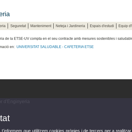
eria
eria
Seguretat
Manteniment
Neteja i Jardineria
Espais d'estudi
Equip d
ria de la ETSE-UV compta en el seu contracte amb mesures sostenibles i saludabl
rmació en:
UNIVERSITAT SALUDABLE - CAFETERIA ETSE
r d'Enginyeria
tat
, t'informem que utilitzem cookies pròpies i de tercers per a realitzar