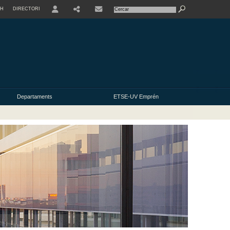
SH
DIRECTORI
USER
Departaments
ETSE-UV Emprén