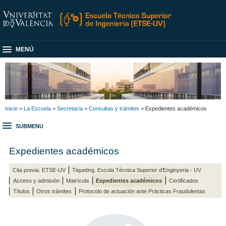
MENÚ
Inicio
>
La Escuela
>
Secretaría
>
Consultas y trámites
> Expedientes académicos
SUBMENU
Expedientes académicos
Cita previa. ETSE-UV
Tiqueting. Escola Tècnica Superior d'Enginyeria - UV
Acceso y admisión
Matrícula
Expedientes académicos
Certificados
Títulos
Otros trámites
Protocolo de actuación ante Prácticas Fraudulentas