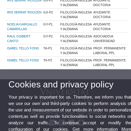
IRIS SERRAT ROOZEN
GX-P1
FILOLOGÍA INGLESA
AYUDANTE
Y ALEMANA
DOCTOR/A
IRIS SERRAT ROOZEN
GX-P2
FILOLOGÍA INGLESA
AYUDANTE
Y ALEMANA
DOCTOR/A
NOELIA GARGALLO
GY-P1
FILOLOGÍA INGLESA
AYUDANTE
CAMARILLAS
Y ALEMANA
DOCTOR/A
RAUL GISBERT
GY-P2
FILOLOGÍA INGLESA
ASOCIADO/A
CANTO
Y ALEMANA
UNIVERSIDAD
ISABEL TELLO FONS
TA-P1
FILOLOGÍA INGLESA
PROF. PERMANENTE
Y ALEMANA
LABORAL PPL
ISABEL TELLO FONS
TA-P2
FILOLOGÍA INGLESA
PROF. PERMANENTE
Y ALEMANA
LABORAL PPL
Cookies and privacy policy
Your privacy is important for us. Therefore, we inform you tha
we use our own and third-party cookies to perform analysis o
the use and measurement of our website in order to personaliz
Department of English and German
content,as well as provide functionalities to social networks o
analyze our traffic. To continue accept or modify th
configuration of our cookies. Get more information
Mor