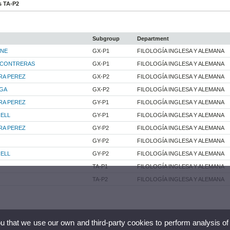
s TA-P2
Subgroup
Department
RNE
GX-P1
FILOLOGÍA INGLESA Y ALEMANA
 CONTRERAS
GX-P1
FILOLOGÍA INGLESA Y ALEMANA
RA PEREZ
GX-P2
FILOLOGÍA INGLESA Y ALEMANA
EGA
GX-P2
FILOLOGÍA INGLESA Y ALEMANA
RA PEREZ
GY-P1
FILOLOGÍA INGLESA Y ALEMANA
ELL
GY-P1
FILOLOGÍA INGLESA Y ALEMANA
RA PEREZ
GY-P2
FILOLOGÍA INGLESA Y ALEMANA
GY-P2
FILOLOGÍA INGLESA Y ALEMANA
ELL
GY-P2
FILOLOGÍA INGLESA Y ALEMANA
TA-P1
FILOLOGÍA INGLESA Y ALEMANA
TA-P2
FILOLOGÍA INGLESA Y ALEMANA
ou that we use our own and third-party cookies to perform analysis of