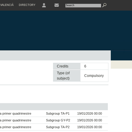
VALENCIÀ
DIRECTORY
USER
Credits
6
Type (of
compulsory
subject)
a primer quadrimestre
Subgroup TA-P1
19/01/2026 00:00
a primer quadrimestre
Subgroup GY-P2
19/01/2026 00:00
a primer quadrimestre
Subgroup TA-P2
19/01/2026 00:00