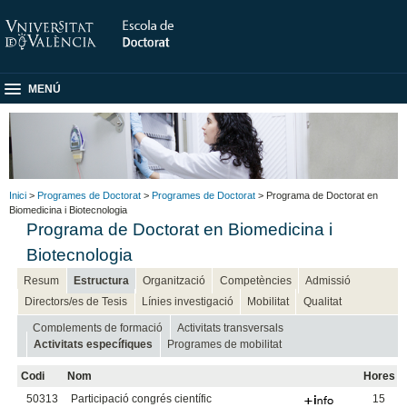
MENÚ
Inici
>
Programes de Doctorat
>
Programes de Doctorat
> Programa de Doctorat en
Biomedicina i Biotecnologia
Programa de Doctorat en Biomedicina i
Biotecnologia
Resum
Estructura
Organització
Competències
Admissió
Directors/es de Tesis
Línies investigació
Mobilitat
Qualitat
Complements de formació
Activitats transversals
Activitats específiques
Programes de mobilitat
Codi
Nom
Hores
50313
Participació congrés científic
15