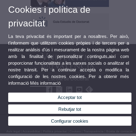
Cookies i política de
privacitat
La teva privacitat és important per a nosaltres. Per això,
t'informem que utilitzem cookies pròpies i de tercers per a
realitzar anàlisis d'ús i mesurament de la nostra pàgina web
amb la finalitat de personalitzar continguts,així com
proporcionar funcionalitats a les xarxes socials o analitzar el
nostre trànsit. Per a continuar accepta o modifica la
configuració de les nostres cookies. Per a obtenir més
Escola de Doctorat
informació
Més informació
Acceptar tot
Rebutjar tot
© 2026 UV. - Edifici Rectorat nivell 0 - Av. Blasco Ibáñez, 13. 46010 València (Espanya).
Configurar cookies
Telèfon: (+34) 96 398 30 06
Avís legal
|
Accessibilitat
|
Política privacitat
|
Cookies
|
Transparència
|
Bústia de contacte