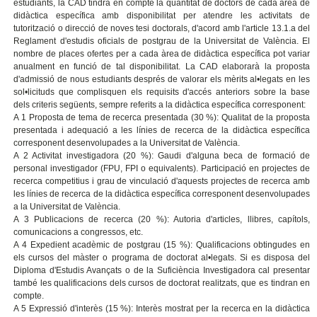
estudiants, la CAD tindrà en compte la quantitat de doctors de cada àrea de
didàctica específica amb disponibilitat per atendre les activitats de
tutorització o direcció de noves tesi doctorals, d'acord amb l'article 13.1.a del
Reglament d'estudis oficials de postgrau de la Universitat de València. El
nombre de places ofertes per a cada àrea de didàctica específica pot variar
anualment en funció de tal disponibilitat. La CAD elaborarà la proposta
d'admissió de nous estudiants després de valorar els mèrits al•legats en les
sol•licituds que complisquen els requisits d'accés anteriors sobre la base
dels criteris següents, sempre referits a la didàctica específica corresponent:
A 1 Proposta de tema de recerca presentada (30 %): Qualitat de la proposta
presentada i adequació a les línies de recerca de la didàctica específica
corresponent desenvolupades a la Universitat de València.
A 2 Activitat investigadora (20 %): Gaudi d'alguna beca de formació de
personal investigador (FPU, FPI o equivalents). Participació en projectes de
recerca competitius i grau de vinculació d'aquests projectes de recerca amb
les línies de recerca de la didàctica específica corresponent desenvolupades
a la Universitat de València.
A 3 Publicacions de recerca (20 %): Autoria d'articles, llibres, capítols,
comunicacions a congressos, etc.
A 4 Expedient acadèmic de postgrau (15 %): Qualificacions obtingudes en
els cursos del màster o programa de doctorat al•legats. Si es disposa del
Diploma d'Estudis Avançats o de la Suficiència Investigadora cal presentar
també les qualificacions dels cursos de doctorat realitzats, que es tindran en
compte.
A 5 Expressió d'interès (15 %): Interès mostrat per la recerca en la didàctica