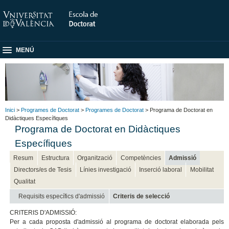
MENÚ
Inici
>
Programes de Doctorat
>
Programes de Doctorat
> Programa de Doctorat en
Didàctiques Específiques
Programa de Doctorat en Didàctiques
Específiques
Resum
Estructura
Organització
Competències
Admissió
Directors/es de Tesis
Línies investigació
Inserció laboral
Mobilitat
Qualitat
Requisits específics d'admissió
Criteris de selecció
CRITERIS D'ADMISSIÓ:
Per a cada proposta d'admissió al programa de doctorat elaborada pels