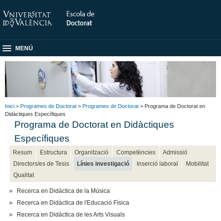
MENÚ
Inici
>
Programes de Doctorat
>
Programes de Doctorat
> Programa de Doctorat en
Didàctiques Específiques
Programa de Doctorat en Didàctiques
Específiques
Resum
Estructura
Organització
Competències
Admissió
Directors/es de Tesis
Línies investigació
Inserció laboral
Mobilitat
Qualitat
Recerca en Didàctica de la Música
Recerca en Didàctica de l'Educació Física
Recerca en Didàctica de les Arts Visuals