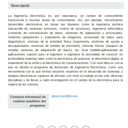
Descripció:
La ingeniería electrónica es, por naturaleza, un campo de conocimiento
transversal a muchas áreas de conocimiento. Así, por ejemplo, encontramos
desarrollos electrónicos en áreas tan dispares como la ingeniería química
(desarrollo de sistemas sensores, control de procesos), ingeniería informática
(sistemas de comunicación de datos, sistemas de adquisición y procesado),
medicina (adquisición y tratamiento de imágenes, procesado de datos para
diagnóstico), ciencias de la actividad física (ergonomía, sistemas de ayuda a
discapacitados, sistemas de medida de precisión), ciencias físicas (equipos de
medida, sistemas de adquisición de datos), etc. Esta multidisciplinariedad de
aplicaciones supone para el ingeniero e ingeniera la necesidad de conocer en
profundidad materias tales como la electrónica de potencia, la electrónica digital, el
tratamiento de la señal o la electrónica de comunicaciones. Con esta idea es con la
que se diseña el programa de doctorado de Ingeniería Electrónica, como una
herramienta con la que formar doctores expertos en el desarrollo de sistemas y
equipos electrónicos capaces de afrontar con éxito su trabajo en las más diversas
disciplinas y de llevar a cabo investigación en el campo de la electrónica para la
mejora de los mismos.
jesus.soret@uv.es
Contacte informació de
caràcter acadèmic del
programa: