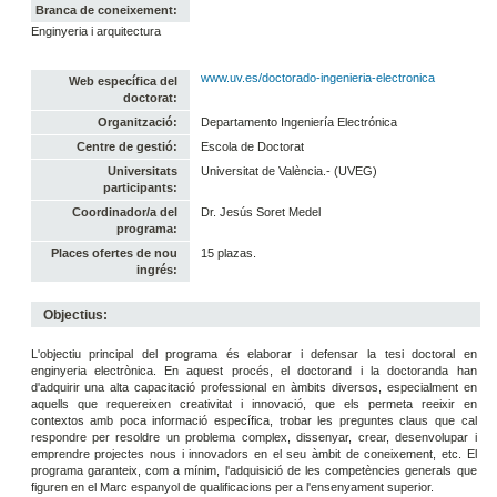
Branca de coneixement:
Enginyeria i arquitectura
www.uv.es/doctorado-ingenieria-electronica
Web específica del
doctorat:
Organització:
Departamento Ingeniería Electrónica
Centre de gestió:
Escola de Doctorat
Universitats
Universitat de València.- (UVEG)
participants:
Coordinador/a del
Dr. Jesús Soret Medel
programa:
Places ofertes de nou
15 plazas.
ingrés:
Objectius:
L'objectiu principal del programa és elaborar i defensar la tesi doctoral en
enginyeria electrònica. En aquest procés, el doctorand i la doctoranda han
d'adquirir una alta capacitació professional en àmbits diversos, especialment en
aquells que requereixen creativitat i innovació, que els permeta reeixir en
contextos amb poca informació específica, trobar les preguntes claus que cal
respondre per resoldre un problema complex, dissenyar, crear, desenvolupar i
emprendre projectes nous i innovadors en el seu àmbit de coneixement, etc. El
programa garanteix, com a mínim, l'adquisició de les competències generals que
figuren en el Marc espanyol de qualificacions per a l'ensenyament superior.