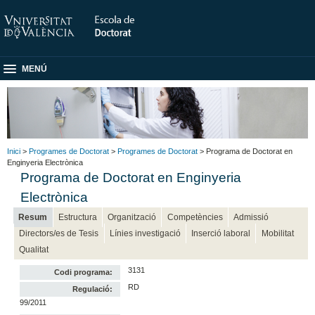
MENÚ
Inici
>
Programes de Doctorat
>
Programes de Doctorat
> Programa de Doctorat en
Enginyeria Electrònica
Programa de Doctorat en Enginyeria
Electrònica
Resum
Estructura
Organització
Competències
Admissió
Directors/es de Tesis
Línies investigació
Inserció laboral
Mobilitat
Qualitat
3131
Codi programa:
RD
Regulació:
99/2011