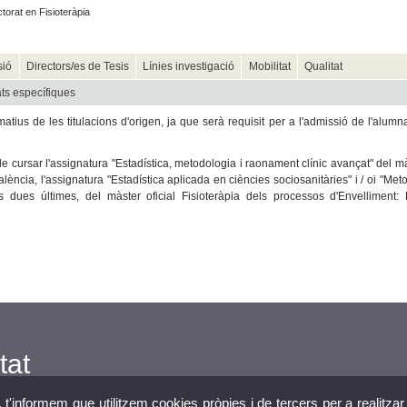
orat en Fisioteràpia
sió
Directors/es de Tesis
Línies investigació
Mobilitat
Qualitat
ats específiques
ius de les titulacions d'origen, ja que serà requisit per a l'admissió de l'alumn
de cursar l'assignatura "Estadística, metodologia i raonament clínic avançat" del mà
ència, l'assignatura "Estadística aplicada en ciències sociosanitàries" i / oi "Met
s dues últimes, del màster oficial Fisioteràpia dels processos d'Envelliment: 
tat
, t'informem que utilitzem cookies pròpies i de tercers per a realitzar