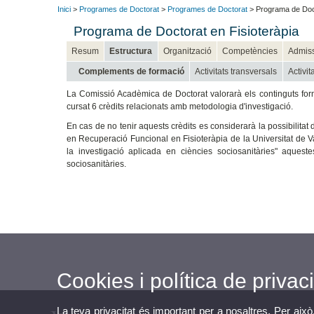
Inici
>
Programes de Doctorat
>
Programes de Doctorat
> Programa de Doct
Programa de Doctorat en Fisioteràpia
Resum
Estructura
Organització
Competències
Admis
Complements de formació
Activitats transversals
Activit
La Comissió Acadèmica de Doctorat valorarà els continguts format
cursat 6 crèdits relacionats amb metodologia d'investigació.
En cas de no tenir aquests crèdits es considerarà la possibilitat 
en Recuperació Funcional en Fisioteràpia de la Universitat de Val
la investigació aplicada en ciències sociosanitàries" aqueste
sociosanitàries.
Cookies i política de privaci
La teva privacitat és important per a nosaltres. Per això