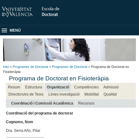
MENÚ
Inici
>
Programes de Doctorat
>
Programes de Doctorat
> Programa de Doctorat en
Fisioteràpia
Programa de Doctorat en Fisioteràpia
Resum
Estructura
Organització
Competències
Admissió
Directors/es de Tesis
Línies investigació
Mobilitat
Qualitat
Coordinació i Comissió Acadèmica
Recursos
Coordinació del programa de doctorat
Cognoms, Nom
Dra. Serra Año, Pilar