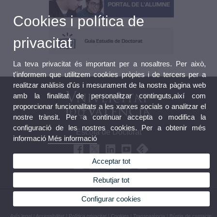
Cookies i política de
privacitat
La teva privacitat és important per a nosaltres. Per això,
t'informem que utilitzem cookies pròpies i de tercers per a
realitzar anàlisis d'ús i mesurament de la nostra pàgina web
amb la finalitat de personalitzar continguts,així com
proporcionar funcionalitats a les xarxes socials o analitzar el
nostre trànsit. Per a continuar accepta o modifica la
configuració de les nostres cookies. Per a obtenir més
Escola de Doctorat
informació
Més informació
Acceptar tot
Rebutjar tot
Configurar cookies
© 2026 UV. - Edifici Rectorat nivell 0 - Av. Blasco Ibáñez, 13. 46010 València (Espanya).
Telèfon: (+34) 96 398 30 06
Avís legal
|
Accessibilitat
|
Política privacitat
|
Cookies
|
Transparència
|
Bústia de contacte