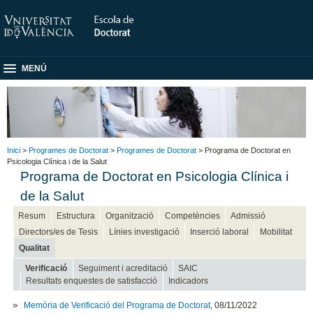
MENÚ
Inici
>
Programes de Doctorat
>
Programes de Doctorat
> Programa de Doctorat en
Psicologia Clínica i de la Salut
Programa de Doctorat en Psicologia Clínica i
de la Salut
Resum
Estructura
Organització
Competències
Admissió
Directors/es de Tesis
Línies investigació
Inserció laboral
Mobilitat
Qualitat
Verificació
Seguiment i acreditació
SAIC
Resultats enquestes de satisfacció
Indicadors
Memòria de Verificació del Programa de Doctorat
, 08/11/2022