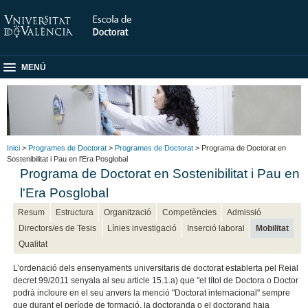
MENÚ
Inici
>
Programes de Doctorat
>
Programes de Doctorat
> Programa de Doctorat en
Sostenibilitat i Pau en l'Era Posglobal
Programa de Doctorat en Sostenibilitat i Pau en
l'Era Posglobal
Resum
Estructura
Organització
Competències
Admissió
Directors/es de Tesis
Línies investigació
Inserció laboral
Mobilitat
Qualitat
L'ordenació dels ensenyaments universitaris de doctorat establerta pel Reial
decret 99/2011 senyala al seu article 15.1.a) que "el títol de Doctora o Doctor
podrà incloure en el seu anvers la menció "Doctorat internacional" sempre
que durant el període de formació, la doctoranda o el doctorand haja