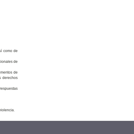
así como de
cionales de
rumentos de
s derechos
 respuestas
iolencia.