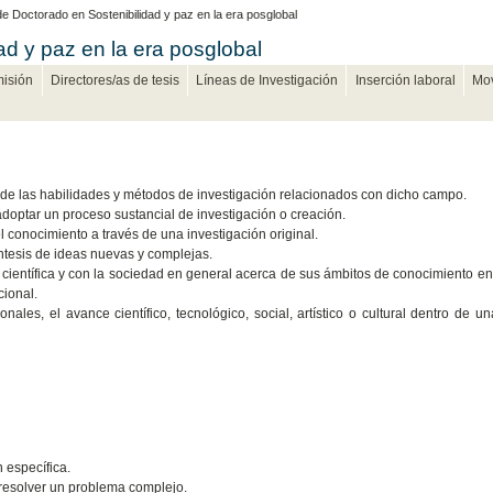
 Doctorado en Sostenibilidad y paz en la era posglobal
d y paz en la era posglobal
isión
Directores/as de tesis
Líneas de Investigación
Inserción laboral
Mov
de las habilidades y métodos de investigación relacionados con dicho campo.
adoptar un proceso sustancial de investigación o creación.
l conocimiento a través de una investigación original.
íntesis de ideas nuevas y complejas.
entífica y con la sociedad en general acerca de sus ámbitos de conocimiento e
cional.
les, el avance científico, tecnológico, social, artístico o cultural dentro de u
 específica.
resolver un problema complejo.