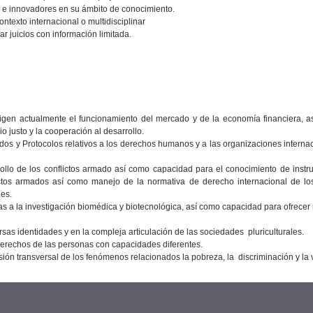
s e innovadores en su ámbito de conocimiento.
texto internacional o multidisciplinar
ar juicios con información limitada.
igen actualmente el funcionamiento del mercado y de la economía financiera, 
io justo y la cooperación al desarrollo.
s y Protocolos relativos a los derechos humanos y a las organizaciones interna
ollo de los conflictos armado así como capacidad para el conocimiento de inst
ictos armados así como manejo de la normativa de derecho internacional de lo
es.
as a la investigación biomédica y biotecnológica, así como capacidad para ofrecer
ersas identidades y en la compleja articulación de las sociedades pluriculturales.
derechos de las personas con capacidades diferentes.
ón transversal de los fenómenos relacionados la pobreza, la discriminación y la v