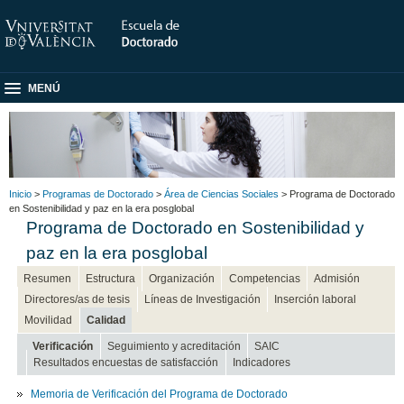
MENÚ
Inicio
>
Programas de Doctorado
>
Área de Ciencias Sociales
> Programa de Doctorado
en Sostenibilidad y paz en la era posglobal
Programa de Doctorado en Sostenibilidad y
paz en la era posglobal
Resumen
Estructura
Organización
Competencias
Admisión
Directores/as de tesis
Líneas de Investigación
Inserción laboral
Movilidad
Calidad
Verificación
Seguimiento y acreditación
SAIC
Resultados encuestas de satisfacción
Indicadores
Memoria de Verificación del Programa de Doctorado