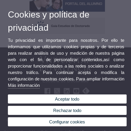
Cookies y política de
privacidad
Tu privacidad es importante para nosotros. Por ello te
informamos que utilizamos cookies propias y de terceros
para realizar análisis de uso y medición de nuestra página
web con el fin de personalizar contenidos,así como
proporcionar funcionalidades a las redes sociales o analizar
nuestro tráfico. Para continuar acepta o modifica la
configuración de nuestras cookies. Para ampliar información
Escuela de Doctorado
Más información
Aceptar todo
Rechazar todo
© 2026 UV. - Edificio Rectorado nivel 0 - Av. Blasco Ibáñez, 13. 46010 Valencia (España).
Configurar cookies
Teléfono: (+34) 96 398 30 06