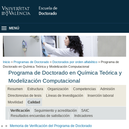
MENÚ
Inicio
>
Programas de Doctorado
>
Doctorados por orden alfabético
> Programa de
Doctorado en Química Teórica y Modelización Computacional
Programa de Doctorado en Química Teórica y
Modelización Computacional
Resumen
Estructura
Organización
Competencias
Admisión
Directores/as de tesis
Líneas de Investigación
Inserción laboral
Movilidad
Calidad
Verificación
Seguimiento y acreditación
SAIC
Resultados encuestas de satisfacción
Indicadores
Memoria de Verificación del Programa de Doctorado