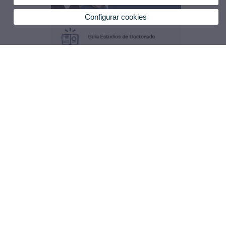
Configurar cookies
Escuela de Doctorado
© 2026 UV. - Edificio Rectorado nivel 0 - Av. Blasco Ibáñez, 13. 46010 Valencia (España).
Teléfono: (+34) 96 398 30 06
Aviso legal
|
Accesibilidad
|
Política privacidad
|
Cookies
|
Transparencia
|
Buzón de contacto