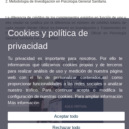
2. Metodología de Investigación en Psicología General Sanitaria.
La diferencia de créditos de los complementos exigidos en función de uno u
otro master se justifica por la diferencia en número de créditos totales de
cada master: Master Oficial en Avances en Investigación y Tratamientos en
Cookies y política de
Psicopatología y Salud con 120 créditos; Máster Oficial en Psicología
General Sanitaria con 90 créditos.
privacidad
Tu privacidad es importante para nosotros. Por ello te
informamos que utilizamos cookies propias y de terceros
para realizar análisis de uso y medición de nuestra página
web con el fin de personalizar contenidos,así como
proporcionar funcionalidades a las redes sociales o analizar
nuestro tráfico. Para continuar acepta o modifica la
configuración de nuestras cookies. Para ampliar información
Más información
Aceptar todo
Rechazar todo