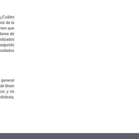
. ¿Cuáles
nce de la
sumen que
 tarea de
situados
o segundo
esultados
a general
ute Brain
icos y no
islexia,