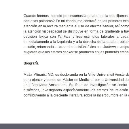
Cuando leemos, no solo procesamos la palabra en la que fijamos 
son esas palabras? En mi charla, me centraré en los primeros expe
atención en la lectura mediante el uso de efectos
flanker
, así com
la atención visoespacial se distribuye en forma de gradiente a t
decisión léxica con
flankers
y tres estímulos laterales a cada
inmediatamente a la izquierda y a la derecha de la palabra objeti
estudio, retomando la tarea de decisión léxica con
flankers
, manip
sugieren que los efectos
flanker
se producen en las primeras etapas
Biografía
Maša Mlinarič, MD, es doctoranda en la Vrije Universiteit Amsterd
para ejercer y posee un Máster en Medicina por la Universidad de 
and Behaviour Amsterdam. Su línea de investigación se centra en
disléxicos, investigando específicamente los efectos de relació
contribuyendo a la creciente literatura sobre la incertidumbre en la c