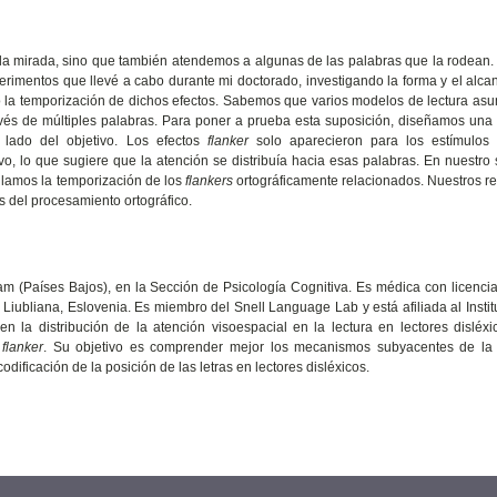
la mirada, sino que también atendemos a algunas de las palabras que la rodean
rimentos que llevé a cabo durante mi doctorado, investigando la forma y el alca
o la temporización de dichos efectos. Sabemos que varios modelos de lectura a
ravés de múltiples palabras. Para poner a prueba esta suposición, diseñamos una
 lado del objetivo. Los efectos
flanker
solo aparecieron para los estímulos 
vo, lo que sugiere que la atención se distribuía hacia esas palabras. En nuestr
ulamos la temporización de los
flankers
ortográficamente relacionados. Nuestros r
 del procesamiento ortográfico.
am (Países Bajos), en la Sección de Psicología Cognitiva. Es médica con licenci
Liubliana, Eslovenia. Es miembro del Snell Language Lab y está afiliada al Instit
 la distribución de la atención visoespacial en la lectura en lectores disléx
n
flanker
. Su objetivo es comprender mejor los mecanismos subyacentes de la d
odificación de la posición de las letras en lectores disléxicos.