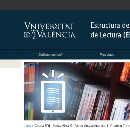
¿Quiénes somos?
Proyectos
Inicio
> Charla ERI - Maša Mlinarič: "Visuo-Spatial Attention in Reading Thro