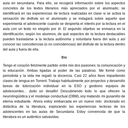
aula en secundaria. Para ello, se recogerá información sobre los aspectos
concretos de los textos literarios más apreciados por el alumnado; se
identificará en las experiencias de lectura realizadas en clase si se activa la
sensación de disfrute en el alumnado y se indagará sobre aquello que
experimenta el adolescente cuando se despierta el interés por la lectura en el
aula con un texto no elegido por él. El segundo objetivo se enmarca en la
identificación, según los alumnos, de qué aspectos de la lectura destacables
pueden trasladarse a la lectura autónoma y voluntaria fuera del aula y así
conocer las coincidencias (o no coincidencias) del disfrute de la lectura dentro
del aula y fuera de ella.
Bio
Tengo el corazón felizmente partido entre mis dos pasiones: la comunicación y
la educación. Ambas ligadas al poder de las palabras. Me formé como
periodista y la vida me regaló la docencia. Casi 22 años llevo impartiendo
clases de lengua en Torrent. Trabajo habitualmente por proyectos y desarrollo
tareas de tutorización individual en la ESO y gestiono equipos de
adolescentes... ¡todo un desafío! Descubriendo todo lo que ofrecen la
neurolingüística y el modelaje conductual (DBM), voy matando mi gusanillo de
eterna estudiante. Ahora estoy embarcada en un nuevo reto: doctorado en
didáctica de la literatura, explorando las experiencias lectoras de los
adolescentes en las aulas de Secundaria. Estoy convencida de que la
literatura es un auténtico salvavidas.