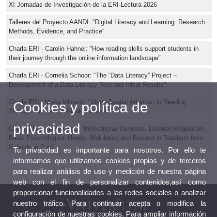
XI Jornadas de Investigación de la ERI-Lectura 2026
Talleres del Proyecto AANDI: "Digital Literacy and Learning: Research
Methods, Evidence, and Practice"
Charla ERI - Carolin Hahnel: "How reading skills support students in
their journey through the online information landscape"
Charla ERI - Cornelia Schoor: "The “Data Literacy” Project –
Development of a Data Literacy Test and Initial Results"
Charla ERI - Maša Mlinarič: "Visuo-Spatial Attention in Reading
Cookies y política de
Through the Lens of Flanker Effects"
privacidad
Charla ERI - Andrea Koc: "Motivational Contexts, Emotion Regulation,
Basic Psychological Needs, Well-being and Burnout in Teachers from
Schools in Perú"
Tu privacidad es importante para nosotros. Por ello te
informamos que utilizamos cookies propias y de terceros
para realizar análisis de uso y medición de nuestra página
web con el fin de personalizar contenidos,así como
proporcionar funcionalidades a las redes sociales o analizar
nuestro tráfico. Para continuar acepta o modifica la
configuración de nuestras cookies. Para ampliar información