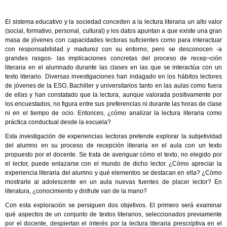
El sistema educativo y la sociedad conceden a la lectura literaria un alto valor
(social, formativo, personal, cultural) y los datos apuntan a que existe una gran
masa de jóvenes con capacidades lectoras suficientes como para interactuar
con responsabilidad y madurez con su entorno, pero se desconocen -a
grandes rasgos- las implicaciones concretas del proceso de recep¬ción
literaria en el alumnado durante las clases en las que se interactúa con un
texto literario. Diversas investigaciones han indagado en los hábitos lectores
de jóvenes de la ESO, Bachiller y universitarios tanto en las aulas como fuera
de ellas y han constatado que la lectura, aunque valorada positivamente por
los encuestados, no figura entre sus preferencias ni durante las horas de clase
ni en el tiempo de ocio. Entonces, ¿cómo analizar la lectura literaria como
práctica conductual desde la escuela?
Esta investigación de experiencias lectoras pretende explorar la subjetividad
del alumno en su proceso de recepción literaria en el aula con un texto
propuesto por el docente. Se trata de averiguar cómo el texto, no elegido por
el lector, puede enlazarse con el mundo de dicho lector. ¿Cómo apreciar la
experiencia literaria del alumno y qué elementos se destacan en ella? ¿Cómo
mostrarle al adolescente en un aula nuevas fuentes de placer lector? En
literatura, ¿conocimiento y disfrute van de la mano?
Con esta exploración se persiguen dos objetivos. El primero será examinar
qué aspectos de un conjunto de textos literarios, seleccionados previamente
por el docente, despiertan el interés por la lectura literaria prescriptiva en el