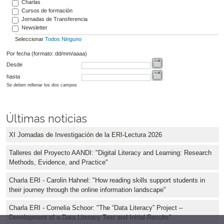
Charlas
Cursos de formación
Jornadas de Transferencia
Newsletter
Seleccionar
Todos
Ninguno
Por fecha (formato: dd/mm/aaaa)
Desde
hasta
Se deben rellenar los dos campos
Últimas noticias
XI Jornadas de Investigación de la ERI-Lectura 2026
Talleres del Proyecto AANDI: "Digital Literacy and Learning: Research
Methods, Evidence, and Practice"
Charla ERI - Carolin Hahnel: "How reading skills support students in
their journey through the online information landscape"
Charla ERI - Cornelia Schoor: "The “Data Literacy” Project –
Development of a Data Literacy Test and Initial Results"