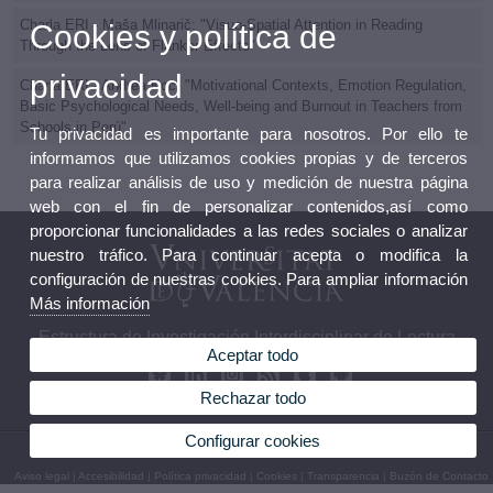
Charla ERI - Maša Mlinarič: "Visuo-Spatial Attention in Reading
Cookies y política de
Through the Lens of Flanker Effects"
privacidad
Charla ERI - Andrea Koc: "Motivational Contexts, Emotion Regulation,
Basic Psychological Needs, Well-being and Burnout in Teachers from
Schools in Perú"
Tu privacidad es importante para nosotros. Por ello te
informamos que utilizamos cookies propias y de terceros
para realizar análisis de uso y medición de nuestra página
web con el fin de personalizar contenidos,así como
proporcionar funcionalidades a las redes sociales o analizar
nuestro tráfico. Para continuar acepta o modifica la
configuración de nuestras cookies. Para ampliar información
Más información
Estructura de Investigación Interdisciplinar de Lectura
Aceptar todo
Rechazar todo
Configurar cookies
© 2026 UV. - Av. Blasco Ibáñez, 21. 46010. Valencia. España Tel. 96 398 38 50
Aviso legal
|
Accesibilidad
|
Política privacidad
|
Cookies
|
Transparencia
|
Buzón de Contacto