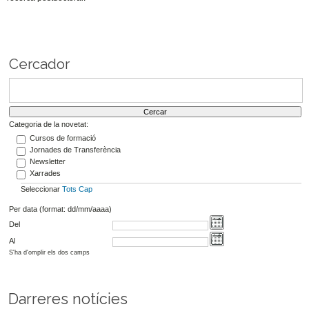
Cercador
Categoria de la novetat:
Cursos de formació
Jornades de Transferència
Newsletter
Xarrades
Seleccionar
Tots
Cap
Per data (format: dd/mm/aaaa)
Del
Al
S'ha d'omplir els dos camps
Darreres notícies