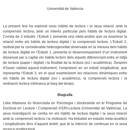
Universitat de València
La present tesi ha explorat nous hàbits de lectura i la seua relació amb la
comprensió lectora, amb un interés particular pels hàbits de lectura digital.
Consta de 3 estudis: l’Estudi 1 presenta una meta-anàlisi que va examinar la
relació entre els hàbits de lectura digital i la comprensió lectora. L’Estudi 2,
motivat per la considerable heterogeneïtat observada en la mesura dels hàbits
de lectura digital en l’Estudi 1, presenta el desenvolupament d’un instrument
dissenyat per a captar els hàbits lectors dels xiquets diferenciant entre el mitjà
de lectura (paper i digital) i la finalitat de la lectura (oci i acadèmica). Després
d’haver validat aquest instrument, l’empràrem en un estudi longitudinal, que
representa l’Estudi 3, en el qual examinàrem les relacions dinàmiques entre
els hàbits de lectura digital (oci i acadèmics), la comprensió lectora i la
motivació lectora intrínseca al llarg del temps.
Biografía
Lidia Altamura és llicenciada en Psicologia i doctoranda en el Programa de
Doctorat en Lectura i Comprensió d’ERI-Lectura (Universitat de València). La
seua investigació se centra en els hàbits de lectura digital i la seua relació
amb la comprensió lectora i la motivació. Ha treballat en estudis meta-analítics
i longitudinals dins d’aquest àmbit, que té la intenció de continuar en la seua
recerca postdoctoral.