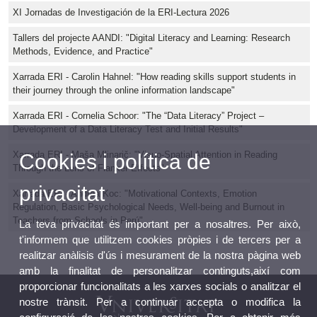
XI Jornadas de Investigación de la ERI-Lectura 2026
Tallers del projecte AANDI: "Digital Literacy and Learning: Research
Methods, Evidence, and Practice"
Xarrada ERI - Carolin Hahnel: "How reading skills support students in
their journey through the online information landscape"
Xarrada ERI - Cornelia Schoor: "The “Data Literacy” Project –
Development of a Data Literacy Test and Initial Results"
Xarrada ERI - Maša Mlinarič: "Visuo-Spatial Attention in Reading
Cookies i política de
Through the Lens of Flanker Effects"
privacitat
Xarrada ERI - Andrea Koc: "Motivational Contexts, Emotion
Regulation, Basic Psychological Needs, Well-being and Burnout in
Teachers from Schools in Perú"
La teva privacitat és important per a nosaltres. Per això,
t'informem que utilitzem cookies pròpies i de tercers per a
realitzar anàlisis d'ús i mesurament de la nostra pàgina web
amb la finalitat de personalitzar continguts,així com
proporcionar funcionalitats a les xarxes socials o analitzar el
nostre trànsit. Per a continuar accepta o modifica la