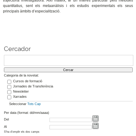
trajectòria investigadora. Així mateix, té un interés particular pels mètodes
quantitatius, sent els metaanàlisis i els estudis experimentals els seus
principals àmbits d’especialització.
Cercador
Categoria de la novetat:
Cursos de formació
Jornades de Transferència
Newsletter
Xarrades
Seleccionar
Tots
Cap
Per data (format: dd/mm/aaaa)
Del
Al
S'ha d'omplir els dos camps