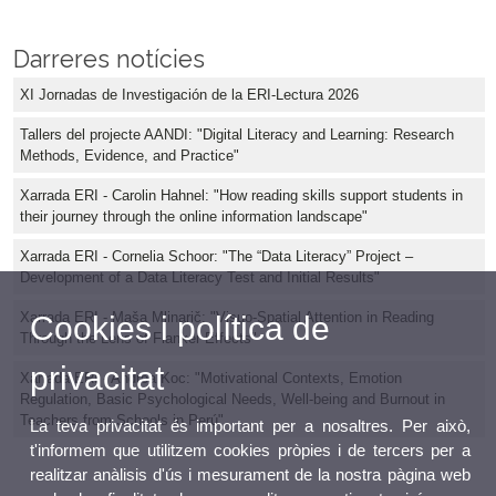
Darreres notícies
XI Jornadas de Investigación de la ERI-Lectura 2026
Tallers del projecte AANDI: "Digital Literacy and Learning: Research
Methods, Evidence, and Practice"
Xarrada ERI - Carolin Hahnel: "How reading skills support students in
their journey through the online information landscape"
Xarrada ERI - Cornelia Schoor: "The “Data Literacy” Project –
Development of a Data Literacy Test and Initial Results"
Xarrada ERI - Maša Mlinarič: "Visuo-Spatial Attention in Reading
Cookies i política de
Through the Lens of Flanker Effects"
privacitat
Xarrada ERI - Andrea Koc: "Motivational Contexts, Emotion
Regulation, Basic Psychological Needs, Well-being and Burnout in
Teachers from Schools in Perú"
La teva privacitat és important per a nosaltres. Per això,
t'informem que utilitzem cookies pròpies i de tercers per a
realitzar anàlisis d'ús i mesurament de la nostra pàgina web