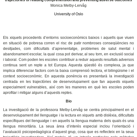
trajectories of reading comprehension and preventing adverse outcomes
Monica Melby-Lervåg
University of Oslo
Els xiquets procedents d’entorns socioeconòmics baixos i aquells que viuen
en situació de pobresa corren el risc de patir nombroses conseqüències no
desitjades, com dificultats d’aprenentatge, problemes de salut mental i
abandonament escolar, la qual cosa pot derivar, al seu torn, en exclusió social
i laboral. Com poden les escoles contribuir a reduir aquests resultats adversos
continua sent un repte a tot Europa. Aquesta qüestió és complexa, ja que
implica diferenciar factors com la baixa comprensió lectora, el bilingüisme i el
context socioeconòmic. En aquesta ponència es presentarà la investigació
centrada en les trajectòries de desenvolupament que fan aquests xiquets
especialment vulnerables, així com les maneres en què les escoles poden
aprofitar i mitigar alguns d’aquests reptes.
Bio
La investigació de la professora Melby-Lervåg se centra principalment en el
desenvolupament del llenguatge i la lectura en xiquets amb dislèxia, dificultats
específiques del llenguatge i en aquells la llengua materna dels quals és una
llengua minoritària. La seua àrea d’interés especial inclou l’orientació i
l’avaluació psicopedagògica d’aquest grup, cosa que es reflecteix en la seua