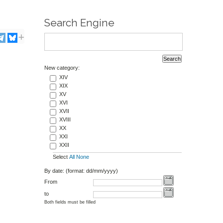
Search Engine
New category:
XIV
XIX
XV
XVI
XVII
XVIII
XX
XXI
XXII
Select
All
None
By date: (format: dd/mm/yyyy)
From
to
Both fields must be filled