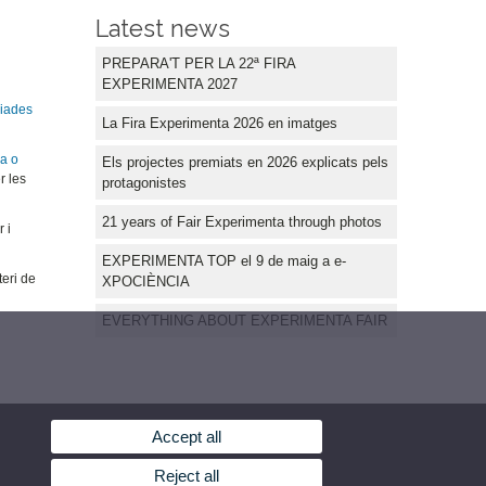
Latest news
PREPARA'T PER LA 22ª FIRA
EXPERIMENTA 2027
miades
La Fira Experimenta 2026 en imatges
ca o
Els projectes premiats en 2026 explicats pels
r les
protagonistes
21 years of Fair Experimenta through photos
 i
EXPERIMENTA TOP el 9 de maig a e-
teri de
XPOCIÈNCIA
EVERYTHING ABOUT EXPERIMENTA FAIR
Accept all
Reject all