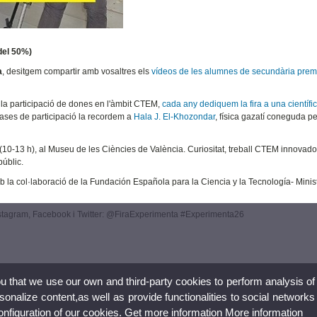
del 50%)
a
, desitgem compartir amb vosaltres els
vídeos de les alumnes de secundària pre
 la participació de dones en l'àmbit CTEM,
cada any dediquem la fira a una científi
bases de participació la recordem a
Hala J. El-Khozondar
, física gazatí coneguda pe
10-13 h), al Museu de les Ciències de València. Curiositat, treball CTEM innovador
públic.
mb la col·laboració de la Fundación Española para la Ciencia y la Tecnología- Minis
tagram, Facebook i Twitter: @FiraExperimenta #Experimenta26
ou that we use our own and third-party cookies to perform analysis of
nalize content,as well as provide functionalities to social networks
configuration of our cookies. Get more information
More information