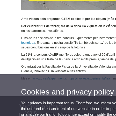
Amb videos dels projectes CTEM explicats per les xiques (mès 
Per celebrar l’11 de febrer, dia de la dona i la xiqueta en la ciènci
en les darreres convocatòries:
Dins de les accions de la fira-concurs Experimenta per incrementar
tecnòloga
. Enguany, la nostra secció "Tu també pots ser
....
" de les 
seues contribucions en el camp de la fotònica.
La 21ª fira-concurs eXpERimenTA es celebra enguany el 26 d’abril (
divulgació en una festa de la Ciència amb molts premis, també del 
Organitzat per la Facultat de Física de la Universitat de València a
Ciència, Innovació i Universitats altres entitats.
Més en:
www.uv.es/experimenta
,
https://ir.uv.es/experimenta/fira
Ins
Cookies and privacy policy
Your privacy is important for us. Therefore, we inform y
the use and measurement of our website in order to perso
or analyze our traffic. To continue accept or modify the 
Experimenta