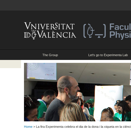
The Group
Let's go to Experimenta Lab
Home
> La fira Experimenta celebra el dia de la dona i la xiqueta en la ciènc