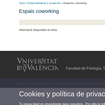
Inicio
>
Emprendimiento y ocupación
> Espacios coworking
Espais coworking
Informació disponible en breu
Facultad de Filología,
© 2026 UV. - Av. Blasco Ibáñez, 32. 46010 Valencia. España. Tel. (+34) 96 398 
Cookies y política de priva
Tu privacidad es importante para nosotros. Por ello te i