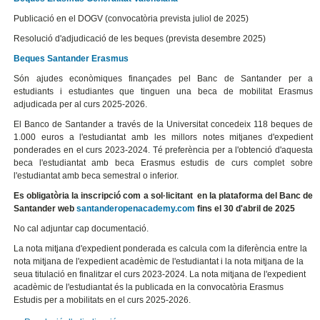
Publicació en el DOGV (convocatòria prevista juliol de 2025)
Resolució d'adjudicació de les beques (prevista desembre 2025)
Beques Santander Erasmus
Són ajudes econòmiques finançades pel Banc de Santander per a
estudiants i estudiantes que tinguen una beca de mobilitat Erasmus
adjudicada per al curs 2025-2026.
El Banco de Santander a través de la Universitat concedeix 118 beques de
1.000 euros a l'estudiantat amb les millors notes mitjanes d'expedient
ponderades en el curs 2023-2024. Té preferència per a l'obtenció d'aquesta
beca l'estudiantat amb beca Erasmus estudis de curs complet sobre
l'estudiantat amb beca semestral o inferior.
Es obligatòria la inscripció com a sol·licitant en la plataforma del Banc de
Santander web
santanderopenacademy.com
fins el 30 d'abril de 2025
No cal adjuntar cap documentació.
La nota mitjana d'expedient ponderada es calcula com la diferència entre la
nota mitjana de l'expedient acadèmic de l'estudiantat i la nota mitjana de la
seua titulació en finalitzar el curs 2023-2024. La nota mitjana de l'expedient
acadèmic de l'estudiantat és la publicada en la convocatòria Erasmus
Estudis per a mobilitats en el curs 2025-2026.