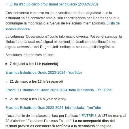
Llista d'adjudicació provisional per titulació (24/02/2023)
Cas d'observar cap error en la universitat o període adjudicat, el o la
estudiant ha de contactar amb el seu coordinador/a per a demanar-li que
comunique la modificació al Servei de Relacions Internacionals.
Llista de
coordinador/es.
La columna "Observacions" conté informació diversa. Pot ser el campus, la
titulació per la qual està signat el conveni, la facultat de destinació o en
alguna universitat del Regne Unit l'enllaç als seus requisits lingüístics.
Sessiones informatives on line:
7 de juliol a les 11 h (valencià)
Erasmus Estudis de Grado 2023-2024 - YouTube
21 de març a les 13 h (espanyol)
Erasmus Estudios de Grado 2023-2024: toda la estancia. - YouTube
21 de març a les 16 h (valenciano)
Erasmus Estudis de Grau 2023-2024: tota l’estada - YouTube
L'acceptació de les places es farà per l'aplicació
ENTREU
,
del 27 de març al
28 d'abril
en "Expedient Erasmus Estudis".
La no acceptació dins del
termini previst es considerarà renúncia a la destinació
obtinguda.