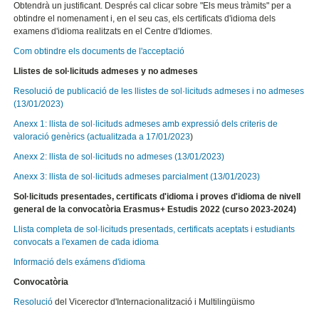
Obtendrà un justificant. Després cal clicar sobre "Els meus tràmits" per a
obtindre el nomenament i, en el seu cas, els certificats d'idioma dels
examens d'idioma realitzats en el Centre d'Idiomes.
Com obtindre els documents de l'acceptació
Llistes de sol·licituds admeses y no admeses
Resolució de publicació de les llistes de sol·licituds admeses i no admeses
(13/01/2023)
Anexx 1: llista de sol·licituds admeses amb expressió dels criteris de
valoració genèrics (actualitzada a 17/01/2023
)
Anexx 2: llista de sol·licituds no admeses (13/01/2023)
Anexx 3: llista de sol·licituds admeses parcialment (13/01/2023)
Sol·licituds presentades, certificats d'idioma i proves d'idioma de nivell
general de la convocatòria Erasmus+ Estudis 2022 (curso 2023-2024)
Llista completa de sol·licituds presentads, certificats aceptats i estudiants
convocats a l'examen de cada idioma
Informació dels exámens d'idioma
Convocatòria
Resolució
del Vicerector d'Internacionalització i Multilingüismo