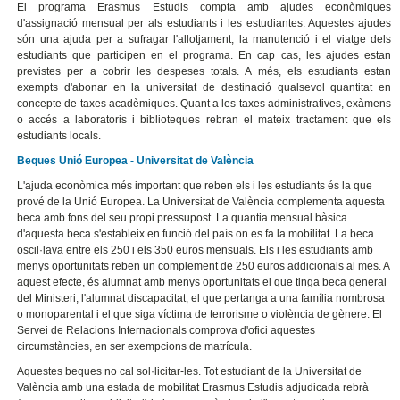
El programa Erasmus Estudis compta amb ajudes econòmiques
d'assignació mensual per als estudiants i les estudiantes. Aquestes ajudes
són una ajuda per a sufragar l'allotjament, la manutenció i el viatge dels
estudiants que participen en el programa. En cap cas, les ajudes estan
previstes per a cobrir les despeses totals. A més, els estudiants estan
exempts d'abonar en la universitat de destinació qualsevol quantitat en
concepte de taxes acadèmiques. Quant a les taxes administratives, exàmens
o accés a laboratoris i biblioteques rebran el mateix tractament que els
estudiants locals.
Beques Unió Europea - Universitat de València
L'ajuda econòmica més important que reben els i les estudiants és la que
prové de la Unió Europea. La Universitat de València complementa aquesta
beca amb fons del seu propi pressupost. La quantia mensual bàsica
d'aquesta beca s'estableix en funció del país on es fa la mobilitat. La beca
oscil·lava entre els 250 i els 350 euros mensuals. Els i les estudiants amb
menys oportunitats reben un complement de 250 euros addicionals al mes. A
aquest efecte, és alumnat amb menys oportunitats el que tinga beca general
del Ministeri, l'alumnat discapacitat, el que pertanga a una família nombrosa
o monoparental i el que siga víctima de terrorisme o violència de gènere. El
Servei de Relacions Internacionals comprova d'ofici aquestes
circumstàncies, en ser exempcions de matrícula.
Aquestes beques no cal sol·licitar-les. Tot estudiant de la Universitat de
València amb una estada de mobilitat Erasmus Estudis adjudicada rebrà