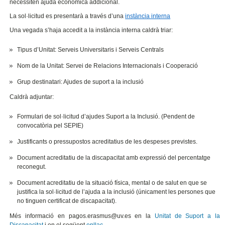
necessiten ajuda econòmica addicional.
La sol·licitud es presentarà a través d’una
instància interna
Una vegada s’haja accedit a la instància interna caldrà triar:
Tipus d’Unitat: Serveis Universitaris i Serveis Centrals
Nom de la Unitat: Servei de Relacions Internacionals i Cooperació
Grup destinatari: Ajudes de suport a la inclusió
Caldrà adjuntar:
Formulari de sol·licitud d’ajudes Suport a la Inclusió. (Pendent de
convocatòria pel SEPIE)
Justificants o pressupostos acreditatius de les despeses previstes.
Document acreditatiu de la discapacitat amb expressió del percentatge
reconegut.
Document acreditatiu de la situació física, mental o de salut en que se
justifica la sol·licitud de l’ajuda a la inclusió (únicament les persones que
no tinguen certificat de discapacitat).
Més informació en pagos.erasmus@uv.es en la
Unitat de Suport a la
Discapacitat
i en el següent
enllaç.