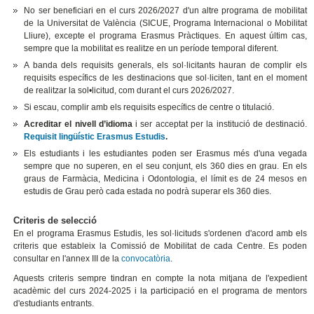
No ser beneficiari en el curs 2026/2027 d'un altre programa de mobilitat
de la Universitat de València (SICUE, Programa Internacional o Mobilitat
Lliure), excepte el programa Erasmus Pràctiques. En aquest últim cas,
sempre que la mobilitat es realitze en un període temporal diferent.
A banda dels requisits generals, els sol·licitants hauran de complir els
requisits específics de les destinacions que sol·liciten, tant en el moment
de realitzar la sol•licitud, com durant el curs 2026/2027.
Si escau, complir amb els requisits específics de centre o titulació.
Acreditar el nivell d’idioma
i ser acceptat per la institució de destinació.
Requisit lingüístic Erasmus Estudis
.
Els estudiants i les estudiantes poden ser Erasmus més d'una vegada
sempre que no superen, en el seu conjunt, els 360 dies en grau. En els
graus de Farmàcia, Medicina i Odontologia, el límit es de 24 mesos en
estudis de Grau però cada estada no podrà superar els 360 dies.
Criteris de selecció
En el programa Erasmus Estudis, les sol·licituds s'ordenen d'acord amb els
criteris que estableix la Comissió de Mobilitat de cada Centre. Es poden
consultar en l'annex III de la
convocatòria
.
Aquests criteris sempre tindran en compte la nota mitjana de l'expedient
acadèmic del curs 2024-2025 i la participació en el programa de mentors
d'estudiants entrants.