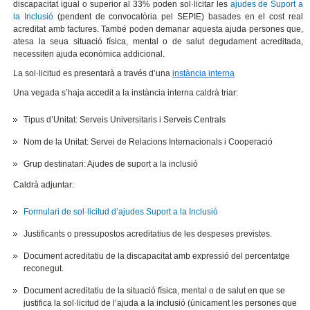
discapacitat igual o superior al 33% poden sol·licitar les
ajudes de Suport a
la Inclusió
(pendent de convocatòria pel SEPIE) basades en el cost real
acreditat amb factures. També poden demanar aquesta ajuda persones que,
atesa la seua situació física, mental o de salut degudament acreditada,
necessiten ajuda econòmica addicional.
La sol·licitud es presentarà a través d’una
instància interna
Una vegada s’haja accedit a la instància interna caldrà triar:
Tipus d’Unitat: Serveis Universitaris i Serveis Centrals
Nom de la Unitat: Servei de Relacions Internacionals i Cooperació
Grup destinatari: Ajudes de suport a la inclusió
Caldrà adjuntar:
Formulari de sol·licitud d’ajudes Suport a la Inclusió
Justificants o pressupostos acreditatius de les despeses previstes.
Document acreditatiu de la discapacitat amb expressió del percentatge
reconegut.
Document acreditatiu de la situació física, mental o de salut en que se
justifica la sol·licitud de l’ajuda a la inclusió (únicament les persones que