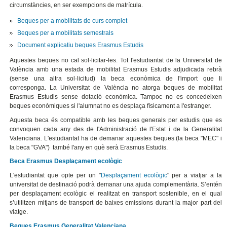
circumstàncies, en ser exempcions de matrícula.
Beques per a mobilitats de curs complet
Beques per a mobilitats semestrals
Document explicatiu beques Erasmus Estudis
Aquestes beques no cal sol·licitar-les. Tot l'estudiantat de la Universitat de
València amb una estada de mobilitat Erasmus Estudis adjudicada rebrà
(sense una altra sol·licitud) la beca econòmica de l'import que li
corresponga. La Universitat de València no atorga beques de mobilitat
Erasmus Estudis sense dotació econòmica. Tampoc no es concedeixen
beques econòmiques si l'alumnat no es desplaça físicament a l'estranger.
Aquesta beca és compatible amb les beques generals per estudis que es
convoquen cada any des de l'Administració de l'Estat i de la Generalitat
Valenciana. L'estudiantat ha de demanar aquestes beques (la beca "MEC" i
la beca "GVA") també l'any en què serà Erasmus Estudis.
Beca Erasmus Desplaçament ecològic
L'estudiantat que opte per un "
Desplaçament ecològic
" per a viatjar a la
universitat de destinació podrà demanar una ajuda complementària. S’entén
per desplaçament ecològic el realitzat en transport sostenible, en el qual
s’utilitzen mitjans de transport de baixes emissions durant la major part del
viatge.
Beques Erasmus Generalitat Valenciana