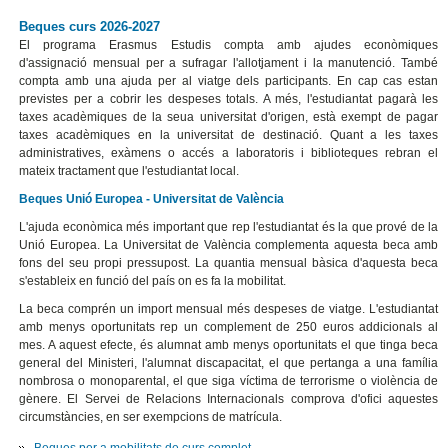
Beques curs 2026-2027
El programa Erasmus Estudis compta amb ajudes econòmiques
d'assignació mensual per a sufragar l'allotjament i la manutenció. També
compta amb una ajuda per al viatge dels participants. En cap cas estan
previstes per a cobrir les despeses totals. A més, l'estudiantat pagarà les
taxes acadèmiques de la seua universitat d'origen, està exempt de pagar
taxes acadèmiques en la universitat de destinació. Quant a les taxes
administratives, exàmens o accés a laboratoris i biblioteques rebran el
mateix tractament que l'estudiantat local.
Beques Unió Europea - Universitat de València
L'ajuda econòmica més important que rep l'estudiantat és la que prové de la
Unió Europea. La Universitat de València complementa aquesta beca amb
fons del seu propi pressupost. La quantia mensual bàsica d'aquesta beca
s'estableix en funció del país on es fa la mobilitat.
La beca comprén un import mensual més despeses de viatge. L'estudiantat
amb menys oportunitats rep un complement de 250 euros addicionals al
mes. A aquest efecte, és alumnat amb menys oportunitats el que tinga beca
general del Ministeri, l'alumnat discapacitat, el que pertanga a una família
nombrosa o monoparental, el que siga víctima de terrorisme o violència de
gènere. El Servei de Relacions Internacionals comprova d'ofici aquestes
circumstàncies, en ser exempcions de matrícula.
Beques per a mobilitats de curs complet