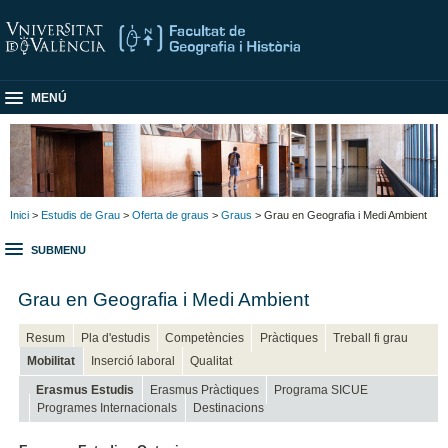
MENÚ
Inici
>
Estudis de Grau
>
Oferta de graus
>
Graus
> Grau en Geografia i Medi Ambient
SUBMENU
Grau en Geografia i Medi Ambient
Resum
Pla d'estudis
Competències
Pràctiques
Treball fi grau
Mobilitat
Inserció laboral
Qualitat
Erasmus Estudis
Erasmus Pràctiques
Programa SICUE
Programes Internacionals
Destinacions