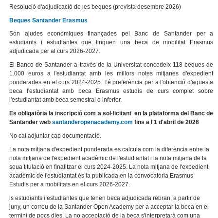
Resolució d'adjudicació de les beques (prevista desembre 2026)
Beques Santander Erasmus
Són ajudes econòmiques finançades pel Banc de Santander per a
estudiants i estudiantes que tinguen una beca de mobilitat Erasmus
adjudicada per al curs 2026-2027.
El Banco de Santander a través de la Universitat concedeix 118 beques de
1.000 euros a l'estudiantat amb les millors notes mitjanes d'expedient
ponderades en el curs 2024-2025. Té preferència per a l'obtenció d'aquesta
beca l'estudiantat amb beca Erasmus estudis de curs complet sobre
l'estudiantat amb beca semestral o inferior.
Es obligatòria la inscripció com a sol·licitant en la plataforma del Banc de
Santander web
santanderopenacademy.com
fins a l'1 d'abril de 2026
No cal adjuntar cap documentació.
La nota mitjana d'expedient ponderada es calcula com la diferència entre la
nota mitjana de l'expedient acadèmic de l'estudiantat i la nota mitjana de la
seua titulació en finalitzar el curs 2024-2025. La nota mitjana de l'expedient
acadèmic de l'estudiantat és la publicada en la convocatòria Erasmus
Estudis per a mobilitats en el curs 2026-2027.
ls estudiants i estudiantes que tenen beca adjudicada rebran, a partir de
juny, un correu de la Santander Open Academy per a acceptar la beca en el
termini de pocs dies. La no acceptació de la beca s'interpretarà com una