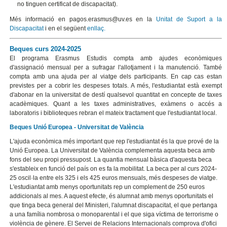
no tinguen certificat de discapacitat).
Més informació en pagos.erasmus@uv.es en la
Unitat de Suport a la
Discapacitat
i en el següent
enllaç.
Beques curs 2024-2025
El programa Erasmus Estudis compta amb ajudes econòmiques
d'assignació mensual per a sufragar l'allotjament i la manutenció. També
compta amb una ajuda per al viatge dels participants. En cap cas estan
previstes per a cobrir les despeses totals. A més, l'estudiantat està exempt
d'abonar en la universitat de destí qualsevol quantitat en concepte de taxes
acadèmiques. Quant a les taxes administratives, exàmens o accés a
laboratoris i biblioteques rebran el mateix tractament que l'estudiantat local.
Beques Unió Europea - Universitat de València
L'ajuda econòmica més important que rep l'estudiantat és la que prové de la
Unió Europea. La Universitat de València complementa aquesta beca amb
fons del seu propi pressupost. La quantia mensual bàsica d'aquesta beca
s'estableix en funció del país on es fa la mobilitat. La beca per al curs 2024-
25 oscil·la entre els 325 i els 425 euros mensuals, més despeses de viatge.
L'estudiantat amb menys oportunitats rep un complement de 250 euros
addicionals al mes. A aquest efecte, és alumnat amb menys oportunitats el
que tinga beca general del Ministeri, l'alumnat discapacitat, el que pertanga
a una família nombrosa o monoparental i el que siga víctima de terrorisme o
violència de gènere. El Servei de Relacions Internacionals comprova d'ofici