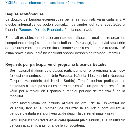
XXIII Setmana Internacional: sessions informatives
Beques económiques
La dotació de beques econòmiques per a les mobilitats varia cada any. A
efectes informatius es poden consultar les ajudes del curs 2025/2026 a
l'apartat "
Beques i Dotació Econòmica
" de la nostra web.
Entre altres objectius, el programa pretén millorar en qualitat i reforçar les
competències lingüístiques dels estudiants. Per a açò, ha previst una sèrie
de mesures com a cursos en línia d'idiomes per a estudiants o la realització
d'una prova d'avaluació no vinculant abans i després de l'estada Erasmus.
Requisits per participar en el programa Erasmus Estudis
Ser nacional d´algun dels països participants en el programa Erasmus+
(els estats membres de la Unió Europea, Islàndia, Liechtenstein, Noruega,
Turquia, Macedònia del Nord i Sèrbia). També podran participar els
nacionals d'altres països si estan en possessió d'un permís de residència
vàlid per a residir en Espanya durant el període de realització de la
mobilitat.
Estar matriculat/da en estudis oficials de grau de la Universitat de
València, tant en el moment de realitzar la sol·licitud com durant el
període d’estada en la universitat de destí. Ha de ser el mateix grau.
Tenir superats 42 crèdits en el corresponent pla d’estudis, a la finalització
del curs acadèmic anterior al de la convocatòria.