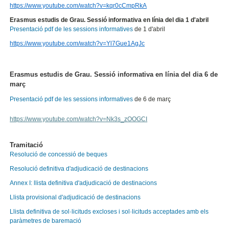
https://www.youtube.com/watch?v=kqr0cCmpRkA
Erasmus estudis de Grau. Sessió informativa en línia del dia 1 d'abril
Presentació pdf de les sessions informatives
de 1 d'abril
https://www.youtube.com/watch?v=Yl7Gue1AgJc
Erasmus estudis de Grau. Sessió informativa en línia del dia 6 de
març
Presentació pdf de les sessions informatives
de 6 de març
https://www.youtube.com/watch?v=Nk3s_zOOGCI
Tramitació
Resolució de concessió de beques
Resolució definitiva d'adjudicació de destinacions
Annex I: llista definitiva d'adjudicació de destinacions
Llista provisional d'adjudicació de destinacions
Llista definitiva de sol·licituds excloses i sol·licituds acceptades amb els
paràmetres de baremació