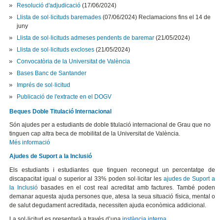
Resolució d'adjudicació
(17/06/2024)
Llista de sol·licituds baremades
(07/06/2024) Reclamacions fins el 14 de
juny
Llista de sol·licituds admeses pendents de baremar
(21/05/2024)
Llista de sol·licituds excloses
(21/05/2024)
Convocatòria de la Universitat de València
Bases Banc de Santander
Imprés de sol·licitud
Publicació de l'extracte en el DOGV
Beques Doble Titulació Internacional
Són ajudes per a estudiants de doble titulació internacional de Grau que no
tinguen cap altra beca de mobilitat de la Universitat de València.
Més informació
Ajudes de Suport a la Inclusió
Els estudiants i estudiantes que tinguen reconegut un percentatge de
discapacitat igual o superior al 33% poden sol·licitar les
ajudes de Suport a
la Inclusió
basades en el cost real acreditat amb factures. També poden
demanar aquesta ajuda persones que, atesa la seua situació física, mental o
de salut degudament acreditada, necessiten ajuda econòmica addicional.
La sol·licitud es presentarà a través d’una
instància interna