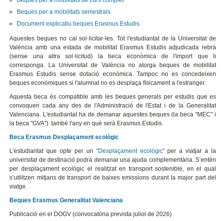
Beques per a mobilitats semestrals
Document explicatiu beques Erasmus Estudis
Aquestes beques no cal sol·licitar-les. Tot l'estudiantat de la Universitat de
València amb una estada de mobilitat Erasmus Estudis adjudicada rebrà
(sense una altra sol·licitud) la beca econòmica de l'import que li
corresponga. La Universitat de València no atorga beques de mobilitat
Erasmus Estudis sense dotació econòmica. Tampoc no es concedeixen
beques econòmiques si l'alumnat no es desplaça físicament a l'estranger.
Aquesta beca és compatible amb les beques generals per estudis que es
convoquen cada any des de l'Administració de l'Estat i de la Generalitat
Valenciana. L'estudiantat ha de demanar aquestes beques (la beca "MEC" i
la beca "GVA") també l'any en què serà Erasmus Estudis.
Beca Erasmus Desplaçament ecològic
L'estudiantat que opte per un
"Desplaçament ecològic"
per a viatjar a la
universitat de destinació podrà demanar una ajuda complementària. S’entén
per desplaçament ecològic el realitzat en transport sostenible, en el qual
s’utilitzen mitjans de transport de baixes emissions durant la major part del
viatge.
Beques Erasmus Generalitat Valenciana
Publicació en el DOGV (convocatòria prevista juliol de 2026)