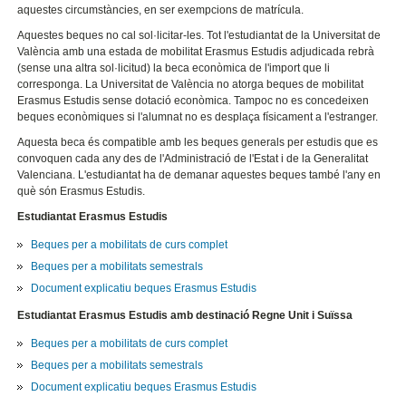
aquestes circumstàncies, en ser exempcions de matrícula.
Aquestes beques no cal sol·licitar-les. Tot l'estudiantat de la Universitat de
València amb una estada de mobilitat Erasmus Estudis adjudicada rebrà
(sense una altra sol·licitud) la beca econòmica de l'import que li
corresponga. La Universitat de València no atorga beques de mobilitat
Erasmus Estudis sense dotació econòmica. Tampoc no es concedeixen
beques econòmiques si l'alumnat no es desplaça físicament a l'estranger.
Aquesta beca és compatible amb les beques generals per estudis que es
convoquen cada any des de l'Administració de l'Estat i de la Generalitat
Valenciana. L'estudiantat ha de demanar aquestes beques també l'any en
què són Erasmus Estudis.
Estudiantat Erasmus Estudis
Beques per a mobilitats de curs complet
Beques per a mobilitats semestrals
Document explicatiu beques Erasmus Estudis
Estudiantat Erasmus Estudis amb destinació Regne Unit i Suïssa
Beques per a mobilitats de curs complet
Beques per a mobilitats semestrals
Document explicatiu beques Erasmus Estudis