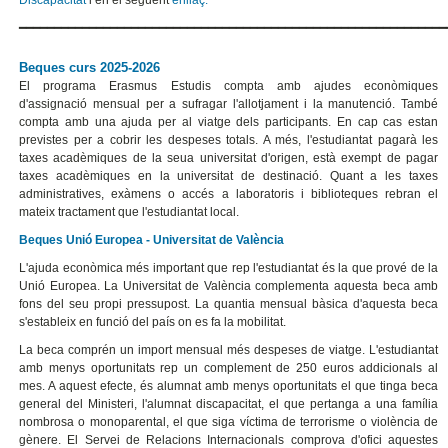
━━━━━━━━━━━━━━━━━━━━━━━━━━━━━━━━━━━━━━━━━━━━━━━━━━━━━━━━━━━━
Beques curs 2025-2026
El programa Erasmus Estudis compta amb ajudes econòmiques
d'assignació mensual per a sufragar l'allotjament i la manutenció. També
compta amb una ajuda per al viatge dels participants. En cap cas estan
previstes per a cobrir les despeses totals. A més, l'estudiantat pagarà les
taxes acadèmiques de la seua universitat d'origen, està exempt de pagar
taxes acadèmiques en la universitat de destinació. Quant a les taxes
administratives, exàmens o accés a laboratoris i biblioteques rebran el
mateix tractament que l'estudiantat local.
Beques Unió Europea - Universitat de València
L'ajuda econòmica més important que rep l'estudiantat és la que prové de la
Unió Europea. La Universitat de València complementa aquesta beca amb
fons del seu propi pressupost. La quantia mensual bàsica d'aquesta beca
s'estableix en funció del país on es fa la mobilitat.
La beca comprén un import mensual més despeses de viatge. L'estudiantat
amb menys oportunitats rep un complement de 250 euros addicionals al
mes. A aquest efecte, és alumnat amb menys oportunitats el que tinga beca
general del Ministeri, l'alumnat discapacitat, el que pertanga a una família
nombrosa o monoparental, el que siga víctima de terrorisme o violència de
gènere. El Servei de Relacions Internacionals comprova d'ofici aquestes