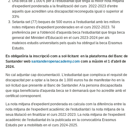
Una beca de 1.000 € per a l'estudiantat que tinga la millor nota mitjana
d'expedient ponderada a la finalització del curs 2022-2023 d'entre
aquells que acrediten una discapacitat reconeguda igual o superior al
33%
Setanta-set (77) beques de 500 euros a l'estudiantat amb les millors
notes mitjanes d'expedient ponderades en el curs 2022-2023. Té
preferència per a l'obtenció d'aquesta beca l'estudiantat que tinga beca
general del Ministeri d'Educació en el curs 2023-2024 per als
mateixos estudis universitaris pels quals ha obtingut la beca Erasmus
Estudis.
Es obligatòria la inscripció com a sol·licitant en la plataforma del Banc de
Santander web
santanderopenacademy.com
com a màxim el 1 d'abril de
2024.
No cal adjuntar cap documentació. L'estudiantat que complisca el requisit de
discapacitat per a optar a la beca de 1.000 euros ha de manifestar-ho en la
sol·licitud que presente al Banc de Santander. A la persona discapacitada
que siga beneficiaria d'aquesta beca se li demanarà que ho acredite amb el
certificat corresponent.
La nota mitjana d'expedient ponderada es calcula com la diferència entre la
nota mitjana de l'expedient acadèmic de l'estudiantat i la nota mitjana de la
seua titulació en finalitzar el curs 2022-2023. La nota mitjana de l'expedient
acadèmic de l'estudiantat és la publicada en la convocatòria Erasmus
Estudis per a mobilitats en el curs 2024-2025.