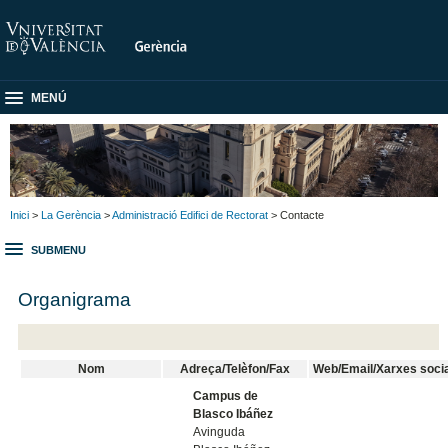
MENÚ
Inici
>
La Gerència
>
Administració Edifici de Rectorat
> Contacte
SUBMENU
Organigrama
Nom
Adreça/Telèfon/Fax
Web/Email/Xarxes soci
Campus de
Blasco Ibáñez
Avinguda