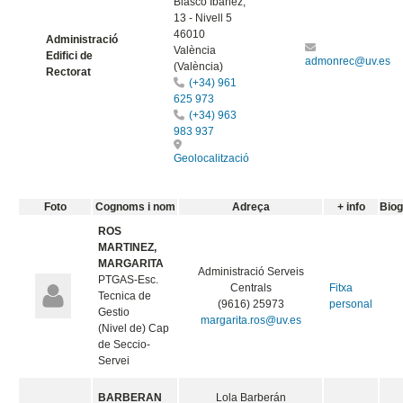
Blasco Ibáñez,
13 - Nivell 5
46010
Administració
València
Edifici de
admonrec@uv.es
(València)
Rectorat
(+34) 961
625 973
(+34) 963
983 937
Geolocalització
Foto
Cognoms i nom
Adreça
+ info
Biog
ROS
MARTINEZ,
MARGARITA
Administració Serveis
PTGAS-Esc.
Centrals
Fitxa
Tecnica de
(9616) 25973
personal
Gestio
margarita.ros@uv.es
(Nivel de) Cap
de Seccio-
Servei
BARBERAN
Lola Barberán