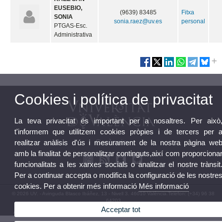
EUSEBIO,
(9639) 83485
Fitxa
SONIA
sonia.raez@uv.es
personal
PTGAS-Esc.
Administrativa
Cookies i política de privacitat
La teva privacitat és important per a nosaltres. Per això
t'informem que utilitzem cookies pròpies i de tercers per 
realitzar anàlisis d'ús i mesurament de la nostra pàgina we
Gerència
amb la finalitat de personalitzar continguts,així com proporciona
funcionalitats a les xarxes socials o analitzar el nostre trànsit
Per a continuar accepta o modifica la configuració de les nostre
cookies. Per a obtenir més informació
Més informació
© 2026 UV. - Avinguda Blasco Ibáñez, 13 - Nivell 3. 46010 València.Telèfon: (+34) 96 38
64203
Acceptar tot
Avís legal
|
Accessibilitat
|
Política privacitat
|
Cookies
|
Transparència
|
Bústia Contacte