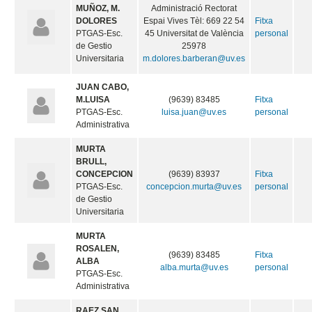
MUÑOZ, M.
Administració Rectorat
DOLORES
Espai Vives Tèl: 669 22 54
Fitxa
PTGAS-Esc.
45 Universitat de València
personal
de Gestio
25978
Universitaria
m.dolores.barberan@uv.es
JUAN CABO,
M.LUISA
(9639) 83485
Fitxa
PTGAS-Esc.
luisa.juan@uv.es
personal
Administrativa
MURTA
BRULL,
CONCEPCION
(9639) 83937
Fitxa
PTGAS-Esc.
concepcion.murta@uv.es
personal
de Gestio
Universitaria
MURTA
ROSALEN,
(9639) 83485
Fitxa
ALBA
alba.murta@uv.es
personal
PTGAS-Esc.
Administrativa
RAEZ SAN