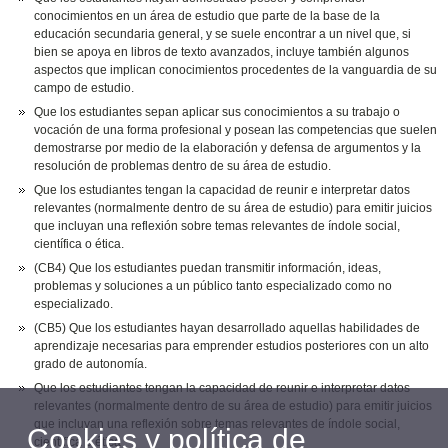
conocimientos en un área de estudio que parte de la base de la
educación secundaria general, y se suele encontrar a un nivel que, si
bien se apoya en libros de texto avanzados, incluye también algunos
aspectos que implican conocimientos procedentes de la vanguardia de su
campo de estudio.
Que los estudiantes sepan aplicar sus conocimientos a su trabajo o
vocación de una forma profesional y posean las competencias que suelen
demostrarse por medio de la elaboración y defensa de argumentos y la
resolución de problemas dentro de su área de estudio.
Que los estudiantes tengan la capacidad de reunir e interpretar datos
relevantes (normalmente dentro de su área de estudio) para emitir juicios
que incluyan una reflexión sobre temas relevantes de índole social,
científica o ética.
(CB4) Que los estudiantes puedan transmitir información, ideas,
problemas y soluciones a un público tanto especializado como no
especializado.
(CB5) Que los estudiantes hayan desarrollado aquellas habilidades de
aprendizaje necesarias para emprender estudios posteriores con un alto
grado de autonomía.
Que los estudiantes tengan la capacidad de reunir e interpretar datos
relevantes (normalmente dentro de su área de estudio) para emitir juicios
que incluyan una reflexión sobre temas relevantes de índole social,
Cookies y política de
científica o ética