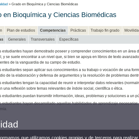
alidad
> Grado en Bioquímica y Ciencias Biomédicas
 en Bioquímica y Ciencias Biomédicas
n
Plan de estudios
Competencias
Prácticas
Trabajo fin grado
Movilida
as
Generales
Transversales
Específicas
s estudiantes hayan demostrado poseer y comprender conocimientos en un área de
l, y se suele encontrar a un nivel que, si bien se apoya en libros de texto avanza
entes de la vanguardia de su campo de estudio.
s estudiantes sepan aplicar sus conocimientos a su trabajo o vocación de una fo
dio de la elaboración y defensa de argumentos y la resolución de problemas dentr
 estudiantes tengan la capacidad de reunir e interpretar datos relevantes (normalm
n una reflexión sobre temas relevantes de índole social, científica o ética.
s estudiantes puedan transmitir información, ideas, problemas y soluciones a un p
s estudiantes hayan desarrollado aquellas habilidades de aprendizaje necesarias 
mía.
cidad
nformamos que utilizamos cookies propias y de terceros para realizar