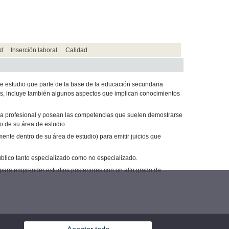
d
Inserción laboral
Calidad
 estudio que parte de la base de la educación secundaria
dos, incluye también algunos aspectos que implican conocimientos
rma profesional y posean las competencias que suelen demostrarse
o de su área de estudio.
ente dentro de su área de estudio) para emitir juicios que
úblico tanto especializado como no especializado.
para emprender estudios posteriores con un alto grado de