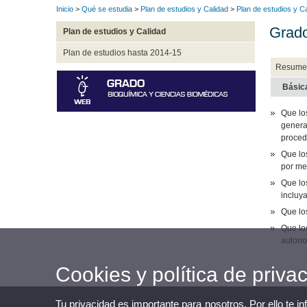
Inicio
>
Qué se estudia
>
Plan de estudios y Calidad
>
Plan de estudios y C
Grado
Plan de estudios y Calidad
Plan de estudios hasta 2014-15
Resume
Básic
Que lo
genera
proced
Que lo
por me
Que los
incluya
Que lo
Que lo
autono
Cookies y política de priva
Tu privacidad es importante para nosotros. Por ello te i