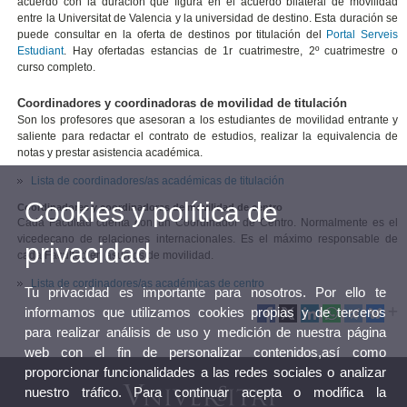
acuerdo con la duración que figura en el acuerdo bilateral de movilidad
entre la Universitat de Valencia y la universidad de destino. Esta duración se
puede consultar en la oferta de destinos por titulación del
Portal Serveis
Estudiant
. Hay ofertadas estancias de 1r cuatrimestre, 2º cuatrimestre o
curso completo.
Coordinadores y coordinadoras de movilidad de titulación
Son los profesores que asesoran a los estudiantes de movilidad entrante y
saliente para redactar el contrato de estudios, realizar la equivalencia de
notas y prestar asistencia académica.
Lista de coordinadores/as académicas de titulación
Cookies y política de
Coordinadores y coordinadoras de movilidad de centro
Cada Facultad cuenta con un Coordinador de Centro. Normalmente es el
vicedecano de relaciones internacionales. Es el máximo responsable de
privacidad
cada Facultad en asuntos de movilidad.
Lista de cordinadores/as académicas de centro
Tu privacidad es importante para nosotros. Por ello te
informamos que utilizamos cookies propias y de terceros
para realizar análisis de uso y medición de nuestra página
web con el fin de personalizar contenidos,así como
proporcionar funcionalidades a las redes sociales o analizar
nuestro tráfico. Para continuar acepta o modifica la