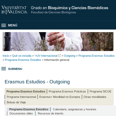
MENÚ
Inicio
>
Qué se estudia
>
'>UV Internacional
>
Outgoing
>
Programa Erasmus Estudios
>
Programa Erasmus Estudios
> Información general
SUBMENU
Erasmus Estudios - Outgoing
Programa Erasmus Estudios
Programa Erasmus Prácticas
Programa SICUE
Programa Internacional
Erasmus+ Movilidad no Europea
Otras movilidades
Bolsas de Viaje
Programa Erasmus Estudios
Calendario, asignaturas y horarios
Documentos útiles
Recursos de interés