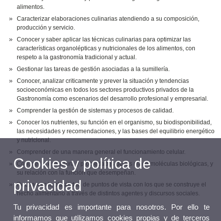
alimentos.
Caracterizar elaboraciones culinarias atendiendo a su composición,
producción y servicio.
Conocer y saber aplicar las técnicas culinarias para optimizar las
características organolépticas y nutricionales de los alimentos, con
respeto a la gastronomía tradicional y actual.
Gestionar las tareas de gestión asociadas a la sumillería.
Conocer, analizar criticamente y prever la situación y tendencias
socioeconómicas en todos los sectores productivos privados de la
Gastronomía como escenarios del desarrollo profesional y empresarial.
Comprender la gestión de sistemas y procesos de calidad.
Conocer los nutrientes, su función en el organismo, su biodisponibilidad,
las necesidades y recomendaciones, y las bases del equilibrio energético
y nutricional.
Comprender de una manera general el funcionamiento celular.
Cookies y política de
Conocer la estructura y propiedades de las macromoléculas biológicas, y
su relación con la función que desempeñan.
privacidad
Reconocer la pluralidad de puntos de vista con los que se construye el
hecho alimentario a través de distintos agentes y discursos sociales.
Tu privacidad es importante para nosotros. Por ello te
informamos que utilizamos cookies propias y de terceros