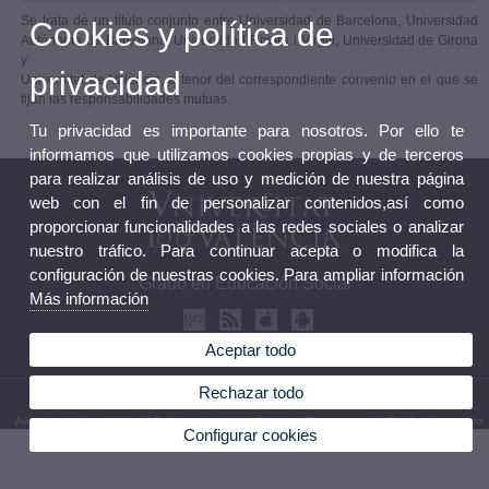
Se trata de un título conjunto entre Universidad de Barcelona, Universidad
Cookies y política de
Autónoma de Barcelona, Universidad Rovira i Virgili, Universidad de Girona
y
privacidad
Universitat de València, a tenor del correspondiente convenio en el que se
fijan las responsabilidades mutuas.
Tu privacidad es importante para nosotros. Por ello te
informamos que utilizamos cookies propias y de terceros
para realizar análisis de uso y medición de nuestra página
web con el fin de personalizar contenidos,así como
proporcionar funcionalidades a las redes sociales o analizar
nuestro tráfico. Para continuar acepta o modifica la
configuración de nuestras cookies. Para ampliar información
Grado en Educación Social
Más información
Aceptar todo
Rechazar todo
© 2026 UV. - Av. Blasco Ibáñez 30, 46010 Valencia. España. Tel. (+34) 96 386 41 00
Aviso legal
|
Accesibilidad
|
Política privacidad
|
Cookies
|
Transparencia
|
Buzón de contacto
Configurar cookies