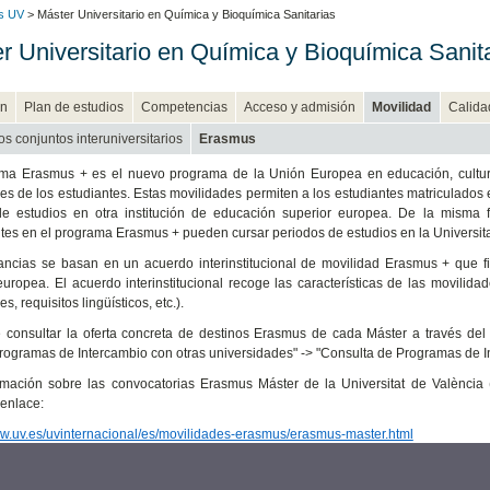
es UV
> Máster Universitario en Química y Bioquímica Sanitarias
r Universitario en Química y Bioquímica Sanit
n
Plan de estudios
Competencias
Acceso y admisión
Movilidad
Calida
os conjuntos interuniversitarios
Erasmus
ma Erasmus + es el nuevo programa de la Unión Europea en educación, cultura 
es de los estudiantes. Estas movilidades permiten a los estudiantes matriculados e
de estudios en otra institución de educación superior europea. De la misma 
ntes en el programa Erasmus + pueden cursar periodos de estudios en la Universita
ancias se basan en un acuerdo interinstitucional de movilidad Erasmus + que fi
europea. El acuerdo interinstitucional recoge las características de las movilid
s, requisitos lingüísticos, etc.).
consultar la oferta concreta de destinos Erasmus de cada Máster a través del
rogramas de Intercambio con otras universidades" -> "Consulta de Programas de I
mación sobre las convocatorias Erasmus Máster de la Universitat de València (
 enlace:
ww.uv.es/uvinternacional/es/movilidades-erasmus/erasmus-master.html