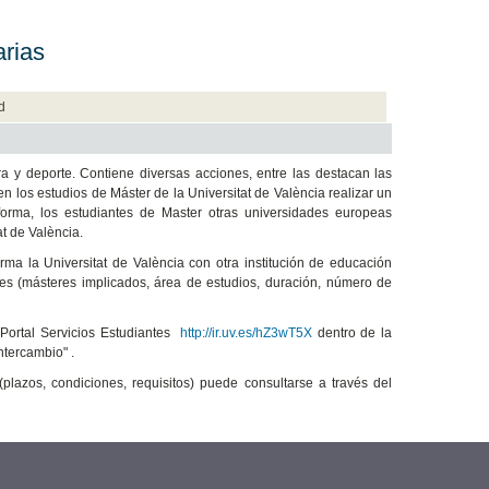
arias
d
y deporte. Contiene diversas acciones, entre las destacan las
n los estudios de Máster de la Universitat de València realizar un
forma, los estudiantes de Master otras universidades europeas
t de València.
rma la Universitat de València con otra institución de educación
ades (másteres implicados, área de estudios, duración, número de
 Portal Servicios Estudiantes
http://ir.uv.es/hZ3wT5X
dentro de la
ntercambio" .
plazos, condiciones, requisitos) puede consultarse a través del