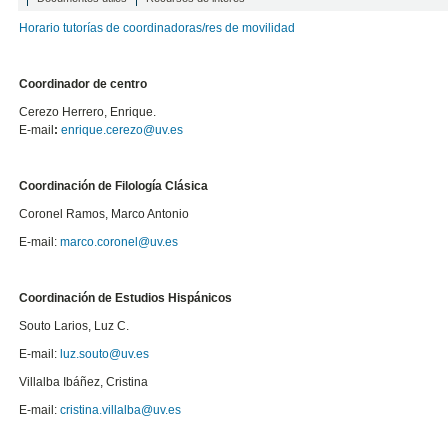
Horario tutorías de coordinadoras/res de movilidad
Coordinador de centro
Cerezo Herrero, Enrique.
E-mail
:
enrique.cerezo@uv.es
Coordinación
de Filología Clásica
Coronel Ramos, Marco Antonio
E-mail:
marco.
coronel@uv.es
Coordinación de Estudios Hispánicos
Souto Larios, Luz C.
E-mail:
luz.souto@uv.es
Villalba Ibáñez, Cristina
E-mail:
cristina.villalba@uv.es