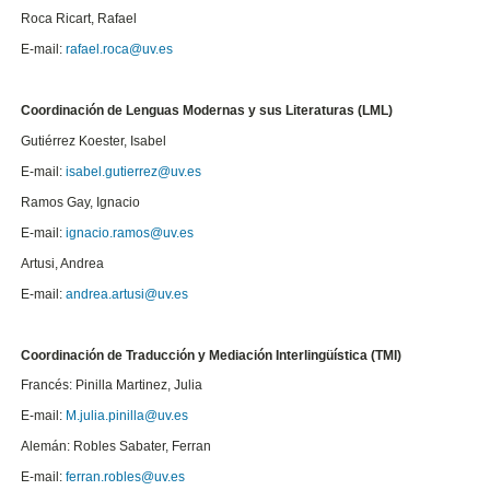
Roca Ricart, Rafael
E-mail:
rafael.roca@uv.es
Coordinación de Lenguas Modernas y sus Literaturas (LML)
Gutiérrez Koester, Isabel
E-mail:
isabel.gutierrez@uv.es
Ramos Gay, Ignacio
E-mail:
ignacio.ramos@uv.es
Artusi, Andrea
E-mail:
andrea.artusi@uv.es
Coordinación de Traducción y Mediación Interlingüística (TMI)
Francés: Pinilla Martinez, Julia
E-mail:
M.julia.pinilla@uv.es
Alemán: Robles Sabater, Ferran
E-mail:
ferran.robles@uv.es