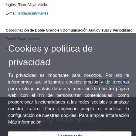
Inglés: Ricart Vayá, Alicia
E-mail:
alicia.ricart@uv.es
Coordinación de Doble Grado en Comunicación Audiovisual y Periodismo
Fenoll Tomé, Vicente
Cookies y política de
E-mail:
Vicente.fenoll@uv.es
privacidad
Tu privacidad es importante para nosotros. Por ello te
informamos que utilizamos cookies propias y de terceros
para realizar análisis de uso y medición de nuestra página
web con el fin de personalizar contenidos,así como
proporcionar funcionalidades a las redes sociales o analizar
nuestro tráfico. Para continuar acepta o modifica la
configuración de nuestras cookies. Para ampliar información
Más información
Grado en Filología Catalana