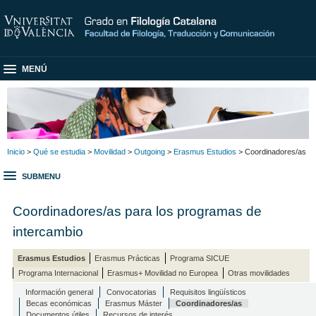
MENÚ
Inicio
>
Qué se estudia
>
Movilidad
>
Outgoing
>
Erasmus Estudios
> Coordinadores/as
SUBMENU
Coordinadores/as para los programas de
intercambio
Erasmus Estudios
Erasmus Prácticas
Programa SICUE
Programa Internacional
Erasmus+ Movilidad no Europea
Otras movilidades
Información general
Convocatorias
Requisitos lingüísticos
Becas económicas
Erasmus Máster
Coordinadores/as
Documentos útiles
Recursos de interés