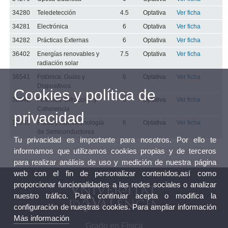
34280
Teledetección
4.5
Optativa
Ver ficha
34281
Electrónica
6
Optativa
Ver ficha
34282
Prácticas Externas
6
Optativa
Ver ficha
36402
Energías renovables y
7.5
Optativa
Ver ficha
radiación solar
36541
Fotónica: Guías y
6
Optativa
Ver ficha
Dispositivos
Cookies y política de
36542
Fotónica: Difracción y
6
Optativa
Ver ficha
Coherencia
privacidad
36543
Física y Nanotecnología
6
Optativa
Ver ficha
de Semiconductores
Tu privacidad es importante para nosotros. Por ello te
informamos que utilizamos cookies propias y de terceros
para realizar análisis de uso y medición de nuestra página
web con el fin de personalizar contenidos,así como
proporcionar funcionalidades a las redes sociales o analizar
nuestro tráfico. Para continuar acepta o modifica la
configuración de nuestras cookies. Para ampliar información
Más información
Grado en Física