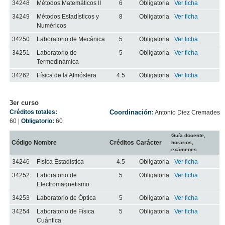
34248
Métodos Matemáticos II
6
Obligatoria
Ver ficha
34249
Métodos Estadísticos y
8
Obligatoria
Ver ficha
Numéricos
34250
Laboratorio de Mecánica
5
Obligatoria
Ver ficha
34251
Laboratorio de
5
Obligatoria
Ver ficha
Termodinámica
34262
Física de la Atmósfera
4.5
Obligatoria
Ver ficha
3er curso
Créditos totales:
Coordinación:
Antonio Díez Cremades
60
|
Obligatorio:
60
Guía docente,
Código
Nombre
Créditos
Carácter
horarios,
exámenes
34246
Física Estadística
4.5
Obligatoria
Ver ficha
34252
Laboratorio de
5
Obligatoria
Ver ficha
Electromagnetismo
34253
Laboratorio de Óptica
5
Obligatoria
Ver ficha
34254
Laboratorio de Física
5
Obligatoria
Ver ficha
Cuántica