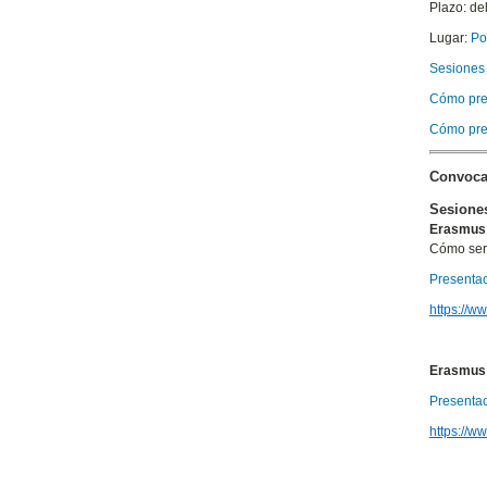
Plazo: de
Lugar:
Po
Sesiones 
Cómo pres
Cómo pres
Convoca
Sesiones
Erasmus e
Cómo ser 
Presentac
https://
Erasmus e
Presentac
https://