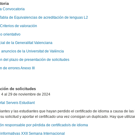
toria
la Convocatoria
 Tabla de Equivalencias de acreditación de lenguas L2
 Criterios de valoración
o orientati
vo
cial de la Generalitat Valenciana
 anuncios de la Universitat de València
n del plazo de presentación de solicitudes
n de errores Anexo III
ción de solicitudes
l 4 al 29 de noviembre de 2024
rtal Serveis Estudiant
iantes y las estudiantes que hayan perdido el certificado de idioma a causa de l
su solicitud y aportar el certificado una vez consigan un duplicado. Hay que utiliza
ón responsable por pérdida de certificado/s de idioma
informativas XXII Semana Internacional