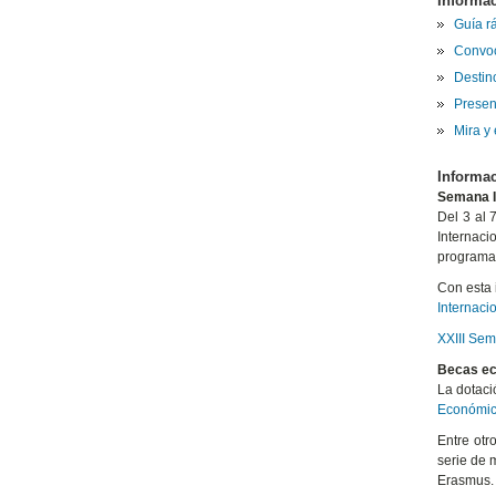
Informa
Guía r
Convoc
Destino
Presen
Mira y
Informac
Semana I
Del 3 al 
Internaci
programas
Con esta 
Internaci
XXIII Sem
Becas e
La dotaci
Económi
Entre otr
serie de 
Erasmus.