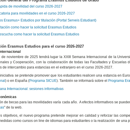
ción General del Programa Erasmus Estudios de Grado
ápida de movilidad del curso 2026-2027
atoria para movilidades en el curso 2026-2027
s Erasmus+ Estudios por titulación (Portal Serveis Estudiant)
tación como hacer la solicitud Erasmus Estudios
 escucha como hacer la solicitud Erasmus Estudios
ión Erasmus Estudios para el curso 2026-2027
nternacional
7 de noviembre de 2025 tendrá lugar la XXIII Semana Internacional de la Univers
onales y Cooperación, con la colaboración de todas las Facultades y Escuelas de 
 de intercambio para estancias en el extranjero en el curso 2026-2027.
iniciativa se pretende promover que los estudiantes realicen una estancia en Eur
onal
) o en España (
Programa SICUE
). También se informará sobre el
Programa Era
ana Internacional: sesiones informativas
conómicas
ón de becas para las movilidades varía cada año. A efectos informativos se puede
cas
" de la web.
os objetivos, el nuevo programa pretende mejorar en calidad y reforzar las compet
medidas como cursos on line de idiomas para estudiantes o la realización de una 