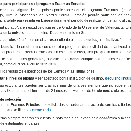
os para participar en el programa Erasmus Estudios
cional de alguno de los países participantes en el programa Erasmus+ (los e
a, Turquía, Macedonia del Nord y Serbia). También podrán participar los nac
cia válido para residir en España durante el período de realización de la movilida
matriculado/da en estudios oficiales de Grado de la Universitat de Valencia, tanto
ia en la universidad de destino. Debe ser el mismo Grado.
uperados 42 créditos en el correspondiente plan de estudios, a la finalización del
 beneficiario en el mismo curso de otro programa de movilidad de la Universitat
o el programa Erasmus Prácticas. En este último caso, siempre que la movilidad se 
 de los requisitos generales, los solicitantes deben cumplir los requisitos específic
tud, como durante el curso 2025/2026.
 los requisitos específicos de los Centros y las Titulaciones
tar el nivel de idioma
y ser aceptado por la institución de destino.
Requisito lingü
las estudiantes pueden ser Erasmus más de una vez siempre que no superen, e
na y Odontología, el límite es de 24 meses en Estudios de Grado pero cada estanc
 de selección
grama Erasmus Estudios, las solicitudes se ordenan de acuerdo con los criteri
 el anexo III de la
convocatoria
.
terios siempre tendrán en cuenta la nota media del expediente académico a la fina
de estudiantes entrantes.