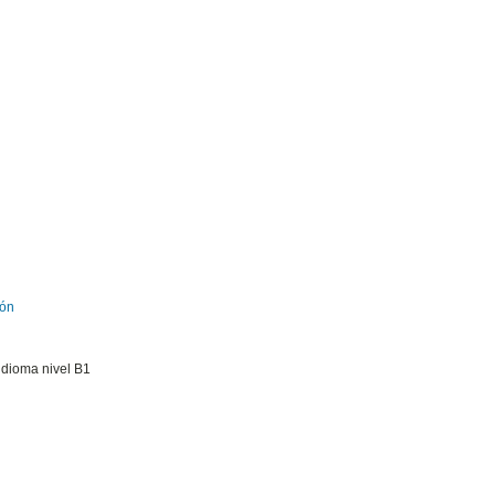
ión
 idioma nivel B1