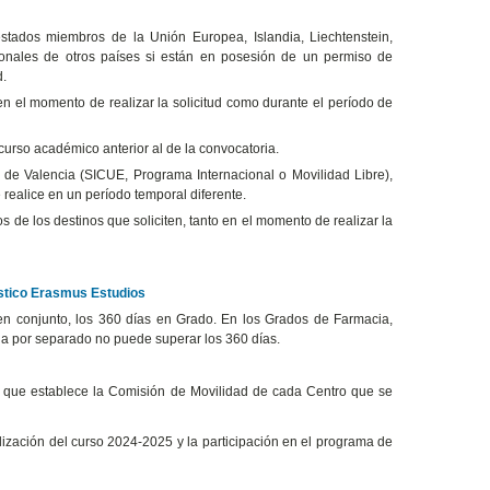
stados miembros de la Unión Europea, Islandia, Liechtenstein,
ionales de otros países si están en posesión de un permiso de
d.
 en el momento de realizar la solicitud como durante el período de
 curso académico anterior al de la convocatoria.
 de Valencia (SICUE, Programa Internacional o Movilidad Libre),
realice en un período temporal diferente.
os de los destinos que soliciten, tanto en el momento de realizar la
ístico Erasmus Estudios
n conjunto, los 360 días en Grado. En los Grados de Farmacia,
ia por separado no puede superar los 360 días.
os que establece la Comisión de Movilidad de cada Centro que se
lización del curso 2024-2025 y la participación en el programa de