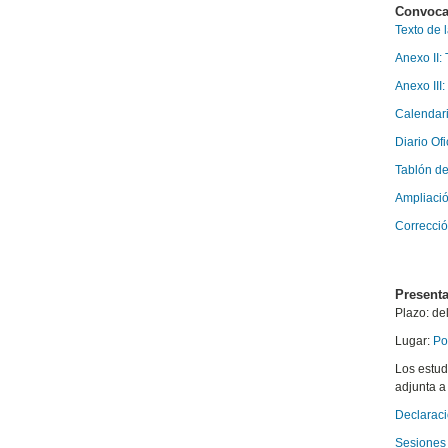
Convoca
Texto de 
Anexo II:
Anexo III:
Calendari
Diario Ofi
Tablón de
Ampliació
Correcció
Presenta
Plazo: de
Lugar:
Po
Los estud
adjunta a 
Declaraci
Sesiones 