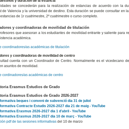
destinos y duración de la estancia
idades se concederán para la realización de estancias de acuerdo con la dura
at de Valencia y la universidad de destino. Esta duración se puede consultar en la 
 estancias de 1r cuatrimestre, 2º cuatrimestre o curso completo.
dores y coordinadoras de movilidad de titulación
rofesores que asesoran a los estudiantes de movilidad entrante y saliente para red
sistencia académica.
de coordinadores/as académicas de titulación
dores y coordinadoras de movilidad de centro
ultad cuenta con un Coordinador de Centro. Normalmente es el vicedecano de 
en asuntos de movilidad.
de cordinadores/as académicas de centro
toria Erasmus Estudios de Grado
toria Erasmus Estudios de Grado 2026-2027
formativa beques i conveni de subvenció dia 31 de juliol
formativa Contracte Estudis 2026-2027 dia 21 de maig - YouTube
formativa Erasmus 2026-2027 dia 1 d'abril - YouTube
nformativa Erasmus 2026-2027 dia 10 de març - YouTube
ión pdf de las sesiones informativas
del 10 de marzo