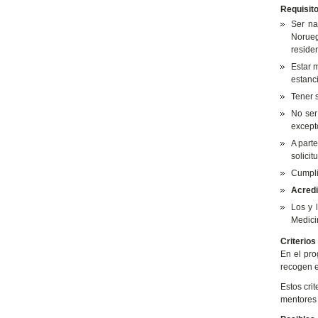
Requisit
Ser na
Norueg
residen
Estar 
estanc
Tener s
No ser
except
A parte
solici
Cumplir
Acredi
Los y 
Medici
Criterios
En el pro
recogen en
Estos cri
mentores 