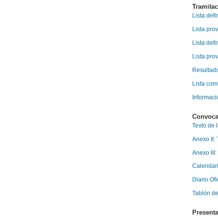
Tramitac
Lista defi
Lista pro
Lista def
Lista pro
Resultad
Lista com
Informaci
Convoca
Texto de 
Anexo II:
Anexo III:
Calendari
Diario Ofi
Tablón de
Presenta