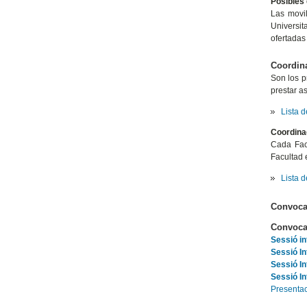
Posibles 
Las movil
Universit
ofertadas
Coordina
Son los p
prestar a
Lista 
Coordina
Cada Fac
Facultad 
Lista 
Convoca
Convoca
Sessió in
Sessió In
Sessió In
Sessió I
Presentac