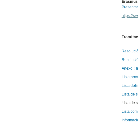
Erasmus 
Presentac
https://
Tramitac
Resoluci
Resolució
Anexo I: l
Lista pro
Lista def
Lista de 
Lista de 
Lista com
Informaci