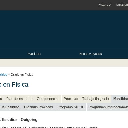
VALENCIÀ
ENGLISH
Matrícula
Becas y ayudas
alidad
> Grado en Física
 en Física
n
Plan de estudios
Competencias
Prácticas
Trabajo fin grado
Movilida
us Estudios
Erasmus Prácticas
Programa SICUE
Programas Internacional
 Estudios - Outgoing