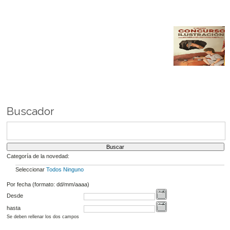
Buscador
Categoría de la novedad:
Seleccionar
Todos
Ninguno
Por fecha (formato: dd/mm/aaaa)
Desde
hasta
Se deben rellenar los dos campos