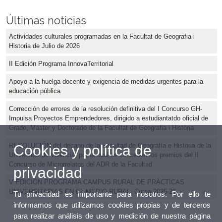
Últimas noticias
Actividades culturales programadas en la Facultat de Geografia i
Historia de Julio de 2026
II Edición Programa InnovaTerritorial
Apoyo a la huelga docente y exigencia de medidas urgentes para la
educación pública
Corrección de errores de la resolución definitiva del I Concurso GH-
Impulsa Proyectos Emprendedores, dirigido a estudiantatdo oficial de
Grado, Máster y Doctorado de la Facultat de Geografia i Història
RESOLUCIÓN del decano de la Facultad de Geografía e Historia de la
Cookies y política de
Universitat de València, por la cual se conceden los premios del II
Concurso de Microrrelatos del ADR de la Facultad
privacidad
V EDICIÓN PROGRAMA CAMPUS RURAL DE PRÁCTICAS
UNIVERSITARIAS EN EL MEDIO RURAL- Curso 2025-26
Tu privacidad es importante para nosotros. Por ello te
informamos que utilizamos cookies propias y de terceros
para realizar análisis de uso y medición de nuestra página