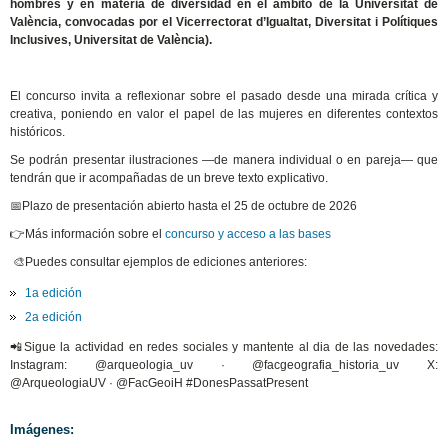
hombres y en materia de diversidad en el ámbito de la Universitat de
València, convocadas por el Vicerrectorat d’Igualtat, Diversitat i Polítiques
Inclusives, Universitat de València).
El concurso invita a reflexionar sobre el pasado desde una mirada crítica y
creativa, poniendo en valor el papel de las mujeres en diferentes contextos
históricos.
Se podrán presentar ilustraciones —de manera individual o en pareja— que
tendrán que ir acompañadas de un breve texto explicativo.
📅Plazo de presentación abierto hasta el 25 de octubre de 2026
👉Más información sobre el
concurso y acceso a las bases
🎨Puedes consultar ejemplos de ediciones anteriores:
1a edición
2a edición
📲Sigue la actividad en redes sociales y mantente al dia de las novedades:
Instagram: @arqueologia_uv · @facgeografia_historia_uv X:
@ArqueologiaUV · @FacGeoiH #DonesPassatPresent
Imágenes: