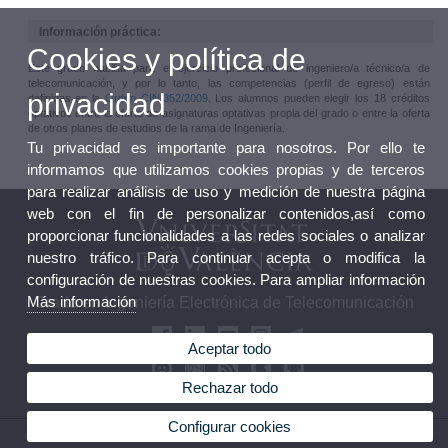
Información práctica:
Cookies y política de
Este grado habilita para el ejercicio profesional de ingeniero/a técnico/a de
telecomunicación, y por lo tanto, las competencias (perfil de egreso) están
privacidad
definidas en la
Orden CIN/352/2009
. Los alumnos pueden elegir los 18 créditos
optativos entre la oferta de asignaturas optativas propia del grado o entre la oferta
de otros planes de estudios de la rama de Ingeniería.
Tu privacidad es importante para nosotros. Por ello te
informamos que utilizamos cookies propias y de terceros
para realizar análisis de uso y medición de nuestra página
web con el fin de personalizar contenidos,así como
proporcionar funcionalidades a las redes sociales o analizar
nuestro tráfico. Para continuar acepta o modifica la
configuración de nuestras cookies. Para ampliar información
Más información
Grado en Ingeniería Electrónica de Telecomunicación
Aceptar todo
Rechazar todo
Configurar cookies
© 2026 UV. - Av. de la Universitat, s/n 46100 Burjassot. Valencia. Tel (+34) 963 54 32 10