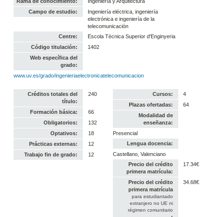
Rama de conocimiento:
Ingeniería y Arquitectura
Campo de estudio:
Ingeniería eléctrica, ingeniería
electrónica e ingeniería de la
telecomunicación
Centre:
Escola Tècnica Superior d'Enginyeria
Código titulación:
1402
Web específica del
grado:
www.uv.es/grado/ingenieriaelectronicatelecomunicacion
Créditos totales del
240
Cursos:
4
título:
Plazas ofertadas:
64
Formación básica:
66
Modalidad de
Obligatorios:
132
enseñanza:
Optativos:
18
Presencial
Lengua docencia:
Prácticas externas:
12
Castellano, Valenciano
Trabajo fin de grado:
12
Precio del crédito
17.34€
primera matrícula:
Precio del crédito
34.68€
primera matrícula
para estudiantado
extranjero no UE ni
régimen comunitario
: