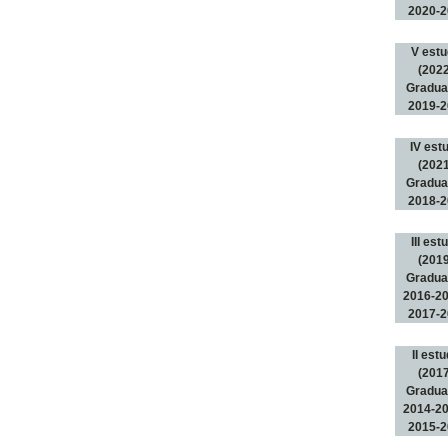
2020-2
V estu
(2022
Gradu
2019-2
IV est
(2021
Gradu
2018-2
III est
(2019
Gradu
2016-20
2017-2
II estu
(2017
Gradu
2014-20
2015-2