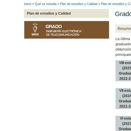
Inicio
>
Qué se estudia
>
Plan de estudios y Calidad
>
Plan de estudios y C
Grado
Plan de estudios y Calidad
Resume
La última
graduados
obtención
principal
VIII es
(2025
Gradu
2022-2
VII est
(2024
Gradu
2021-2
VI est
(2023
Gradu