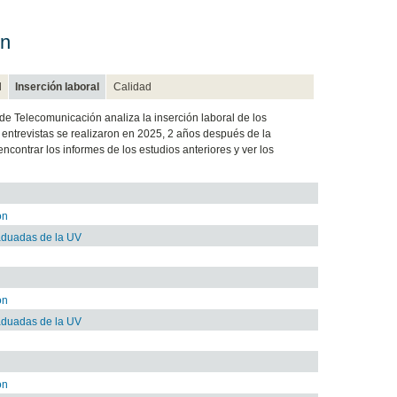
ón
d
Inserción laboral
Calidad
 de Telecomunicación analiza la inserción laboral de los
entrevistas se realizaron en 2025, 2 años después de la
ncontrar los informes de los estudios anteriores y ver los
ón
raduadas de la UV
ón
raduadas de la UV
ón