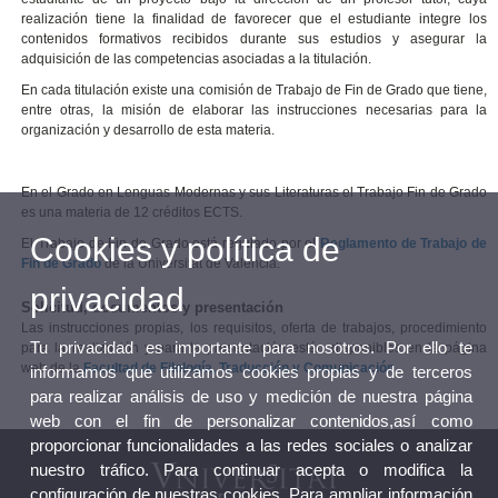
realización tiene la finalidad de favorecer que el estudiante integre los
contenidos formativos recibidos durante sus estudios y asegurar la
adquisición de las competencias asociadas a la titulación.
En cada titulación existe una comisión de Trabajo de Fin de Grado que tiene,
entre otras, la misión de elaborar las instrucciones necesarias para la
organización y desarrollo de esta materia.
En el Grado en Lenguas Modernas y sus Literaturas el Trabajo Fin de Grado
es una materia de 12 créditos ECTS.
Cookies y política de
El Trabajo de Fin de Grado está regulado por el
Reglamento de Trabajo de
Fin de Grado
de la Universitat de València.
privacidad
Solicitud, documentos y presentación
Las instrucciones propias, los requisitos, oferta de trabajos, procedimiento
Tu privacidad es importante para nosotros. Por ello te
para la realización y para la presentación están disponibles en la página
web de la
Facultad de Filología, Traducción y Comunicación
.
informamos que utilizamos cookies propias y de terceros
para realizar análisis de uso y medición de nuestra página
web con el fin de personalizar contenidos,así como
proporcionar funcionalidades a las redes sociales o analizar
nuestro tráfico. Para continuar acepta o modifica la
configuración de nuestras cookies. Para ampliar información