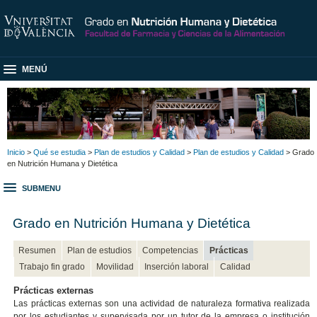
MENÚ
Inicio
>
Qué se estudia
>
Plan de estudios y Calidad
>
Plan de estudios y Calidad
> Grado
en Nutrición Humana y Dietética
SUBMENU
Grado en Nutrición Humana y Dietética
Resumen
Plan de estudios
Competencias
Prácticas
Trabajo fin grado
Movilidad
Inserción laboral
Calidad
Prácticas externas
Las prácticas externas son una actividad de naturaleza formativa realizada
por los estudiantes y supervisada por un tutor de la empresa o institución