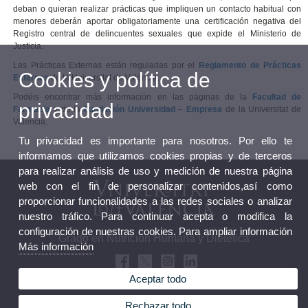
deban o quieran realizar prácticas que impliquen un contacto habitual con
menores deberán aportar obligatoriamente una certificación negativa del
Registro central de delincuentes sexuales que expide el Ministerio de
Justicia.
Las Prácticas Externas están reguladas por el
Reglamento de Prácticas
Cookies y política de
Externas
de la Universitat de València.
Podéis encontrar más información en las páginas de la
Facultad de
privacidad
Farmacia
y de la
Fundación Universidad – Empresa
de la Universitat de
València.
Tu privacidad es importante para nosotros. Por ello te
informamos que utilizamos cookies propias y de terceros
para realizar análisis de uso y medición de nuestra página
web con el fin de personalizar contenidos,así como
proporcionar funcionalidades a las redes sociales o analizar
nuestro tráfico. Para continuar acepta o modifica la
configuración de nuestras cookies. Para ampliar información
Grado en Nutrición Humana y Dietética
Más información
Aceptar todo
Rechazar todo