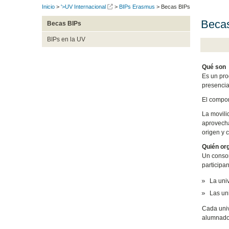
Inicio
>
'>UV Internacional
>
BIPs Erasmus
> Becas BIPs
Beca
Becas BIPs
BIPs en la UV
Qué son
Es un pro
presencia
El compon
La movili
aprovecha
origen y 
Quién or
Un consor
participan
La univ
Las un
Cada univ
alumnado d