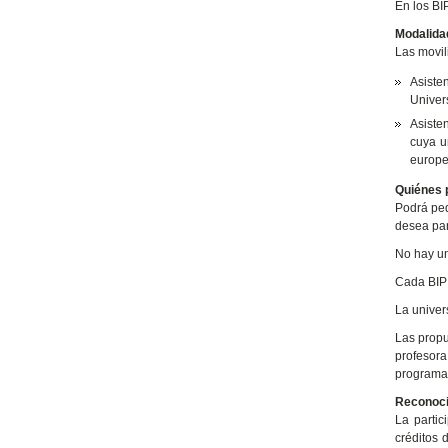
En los BI
Modalida
Las movil
Asiste
Univer
Asiste
cuya u
europ
Quiénes p
Podrá ped
desea par
No hay un
Cada BIP 
La univer
Las propu
profesor
programas
Reconoc
La partic
créditos 