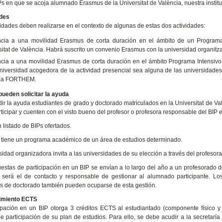
Ps en que se acoja alumnado Erasmus de la Universitat de València, nuestra institu
des
idades deben realizarse en el contexto de algunas de estas dos actividades:
ncia a una movilidad Erasmus de corta duración en el ámbito de un Programa 
sitat de València. Habrá suscrito un convenio Erasmus con la universidad organitz
ncia a una movilidad Erasmus de corta duración en el ámbito Programa Intensiv
niversidad acogedora de la actividad presencial sea alguna de las universidades 
ea FORTHEM.
ueden solicitar la ayuda
ir la ayuda estudiantes de grado y doctorado matriculados en la Universitat de Va
ticipar y cuenten con el visto bueno del profesor o profesora responsable del BIP e
 listado de BIPs ofertados.
tiene un programa académico de un área de estudios determinado.
sidad organizadora invita a las universidades de su elección a través del profesora
estas de participación en un BIP se envían a lo largo del año a un profesorado d
a será el de contacto y responsable de gestionar al alumnado participante. L
 de doctorado también pueden ocuparse de esta gestión.
imiento ECTS
ipación en un BIP otorga 3 créditos ECTS al estudiantado (componente físico y
de participación de su plan de estudios. Para ello, se debe acudir a la secretarí