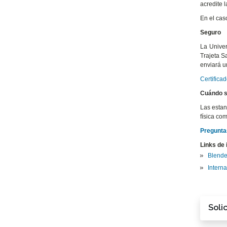
acredite l
En el cas
Seguro
La Univer
Trajeta S
enviará un
Certifica
Cuándo s
Las estan
física com
Pregunta
Links de 
Blende
Interna
Soli