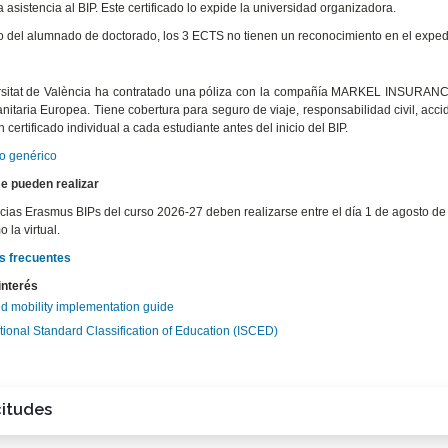
a asistencia al BIP. Este certificado lo expide la universidad organizadora.
o del alumnado de doctorado, los 3 ECTS no tienen un reconocimiento en el exped
sitat de València ha contratado una póliza con la compañía MARKEL INSURANCE 
anitaria Europea. Tiene cobertura para seguro de viaje, responsabilidad civil, ac
 certificado individual a cada estudiante antes del inicio del BIP.
do genérico
e pueden realizar
cias Erasmus BIPs del curso 2026-27 deben realizarse entre el día 1 de agosto de 2
o la virtual.
s frecuentes
interés
d mobility implementation guide
tional Standard Classification of Education (ISCED)
citudes