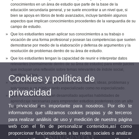
conocimientos en un área de estudio que parte de la base de la
educación secundaria general, y se suele encontrar a un nivel que, si
bien se apoya en libros de texto avanzados, incluye también algunos
aspectos que implican conocimientos procedentes de la vanguardia de su
campo de estudio.
Que los estudiantes sepan aplicar sus conocimientos a su trabajo o
vocación de una forma profesional y posean las competencias que suelen
demostrarse por medio de la elaboración y defensa de argumentos y la
resolución de problemas dentro de su área de estudio.
Que los estudiantes tengan la capacidad de reunir e interpretar datos
relevantes (normalmente dentro de su área de estudio) para emitir juicios
que incluyan una reflexión sobre temas relevantes de índole social,
científica o ética.
Cookies y política de
Que los estudiantes puedan transmitir información, ideas, problemas y
soluciones a un público tanto especializado como no especializado.
privacidad
Que los estudiantes hayan desarrollado aquellas habilidades de
aprendizaje necesarias para emprender estudios posteriores con un alto
Tu privacidad es importante para nosotros. Por ello te
grado de autonomía.
informamos que utilizamos cookies propias y de terceros
para realizar análisis de uso y medición de nuestra página
web con el fin de personalizar contenidos,así como
proporcionar funcionalidades a las redes sociales o analizar