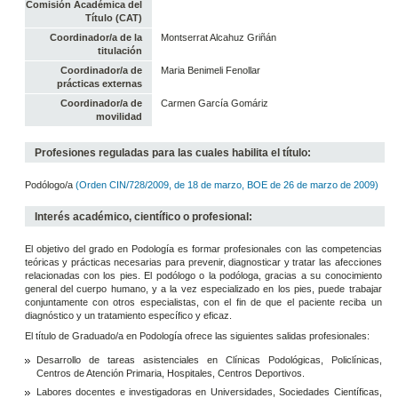
Comisión Académica del
Título (CAT)
Coordinador/a de la
Montserrat Alcahuz Griñán
titulación
Coordinador/a de
Maria Benimeli Fenollar
prácticas externas
Coordinador/a de
Carmen García Gomáriz
movilidad
Profesiones reguladas para las cuales habilita el título:
Podólogo/a
(Orden CIN/728/2009, de 18 de marzo, BOE de 26 de marzo de 2009)
Interés académico, científico o profesional:
El objetivo del grado en Podología es formar profesionales con las competencias
teóricas y prácticas necesarias para prevenir, diagnosticar y tratar las afecciones
relacionadas con los pies. El podólogo o la podóloga, gracias a su conocimiento
general del cuerpo humano, y a la vez especializado en los pies, puede trabajar
conjuntamente con otros especialistas, con el fin de que el paciente reciba un
diagnóstico y un tratamiento específico y eficaz.
El título de Graduado/a en Podología ofrece las siguientes salidas profesionales:
Desarrollo de tareas asistenciales en Clínicas Podológicas, Policlínicas,
Centros de Atención Primaria, Hospitales, Centros Deportivos.
Labores docentes e investigadoras en Universidades, Sociedades Científicas,