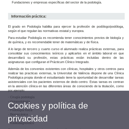
Fundaciones y empresas específicas del sector de la podología.
Información práctica:
El grado en Podología habilita para ejercer la profesión de podólogo/podóloga,
según el que regulan las normativas estatal y europea.
Para estudiar Podología es recomienda tener conocimientos previos de biología y
de química, y es recomendable tener de matemáticas y de física.
A lo largo de tercero y cuarto curso el alumnado realiza prácticas externas, para
consolidar sus conocimientos teóricos y aplicarlos en el ámbito laboral en que
desarrollará su profesión, estas prácticas están incluidas dentro de las
asignaturas que configuran el Prácticum Clínico Integrado.
Además de los convenios existentes con clínicas, hospitales y otros centros para
realizar las practicas externas, la Universitat de València dispone de una Clínica
Podológica propia donde el estudiantado tiene la oportunidad de desarrollar tareas
asistenciales con los pacientes externos de dedo centro. Estas tareas es centran
en la atención clínica en las diferentes áreas de conociendo de la titulación, como
por ejemplo:
- Cirugía podología
- Ortopodología
Cookies y política de
- Ortesiología
- Podología física
- Biomecánica
privacidad
- Quiropodología
- Radiodiagnóstico