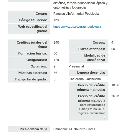
dietética, terapia ocupacional, óptica y
optometría y logopedia
Centre:
Facultat d'Infermeria i Podologia
Código titulación:
1208
Web específica del
https://www.uv.es/grau_podologia
grado:
Créditos totales del
240
Cursos:
4
título:
Plazas ofertadas:
60
Formación básica:
60
Modalidad de
Obligatorios:
129
enseñanza:
Optativos:
9
Presencial
Lengua docencia:
Prácticas externas:
36
Castellano, Valenciano
Trabajo fin de grado:
6
Precio del crédito
18.0€
primera matrícula:
Precio del crédito
36.0€
primera matrícula
para estudiantado
extranjero no UE ni
régimen comunitario
:
Presidente/a de la
Emmanuel M. Navarro Flores