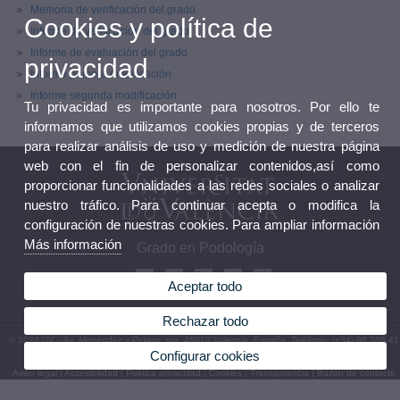
Memoria de verificación del grado
Cookies y política de
Informe de verificación del grado
Informe de evaluación del grado
privacidad
Informe primera modificación
Informe segunda modificación
Tu privacidad es importante para nosotros. Por ello te
informamos que utilizamos cookies propias y de terceros
para realizar análisis de uso y medición de nuestra página
web con el fin de personalizar contenidos,así como
proporcionar funcionalidades a las redes sociales o analizar
nuestro tráfico. Para continuar acepta o modifica la
configuración de nuestras cookies. Para ampliar información
Más información
Grado en Podología
Aceptar todo
Rechazar todo
© 2026 UV. - Av. Menéndez y Pelayo, s/n. 46010 Valencia. España. Teléfono: (+34) 96 386 41
82
Configurar cookies
Aviso legal
|
Accesibilidad
|
Política privacidad
|
Cookies
|
Transparencia
|
Buzón de contacto