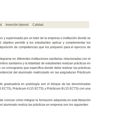
ad
Inserción laboral
Calidad
es y supervisada por un tutor de la empresa o institución donde se
 objetivo permitir a los estudiantes aplicar y complementar los
quisición de competencias que los preparen para el ejercicio de
egrarse en diferentes instituciones sanitarias relacionadas con el
tros sanitarios y la totalidad de estudiantes realizan prácticas en
be un cronograma que específica donde debe realizar las prácticas
asistencial del alumnado matriculado en las asignaturas Prácticum
lo de graduado/a en podología son el bloque de las denominadas
(6 ECTS), Prácticum II (15 ECTS) y Prácticum III (15 ECTS) con una
 de conocer cómo integrar la formación adquirida en esta titulación
el alumnado realiza las prácticas en empresa son los siguientes: