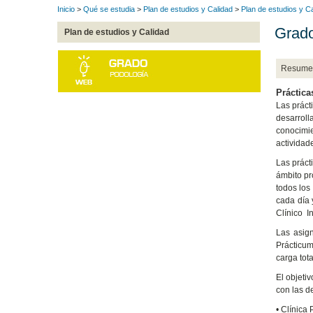
Inicio
>
Qué se estudia
>
Plan de estudios y Calidad
>
Plan de estudios y C
Grado
Plan de estudios y Calidad
Resume
Práctica
Las práct
desarroll
conocimie
actividad
Las práct
ámbito pr
todos los
cada día 
Clínico I
Las asign
Prácticum
carga tota
El objeti
con las d
• Clínica