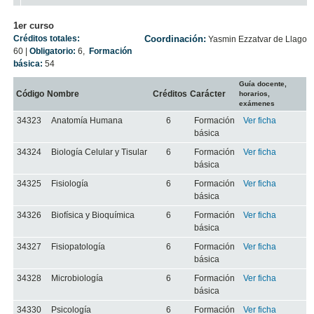
1er curso
Créditos totales:
Coordinación:
Yasmin Ezzatvar de Llago
60
|
Obligatorio:
6
,
Formación
básica:
54
Guía docente,
Código
Nombre
Créditos
Carácter
horarios,
exámenes
34323
Anatomía Humana
6
Formación
Ver ficha
básica
34324
Biología Celular y Tisular
6
Formación
Ver ficha
básica
34325
Fisiología
6
Formación
Ver ficha
básica
34326
Biofísica y Bioquímica
6
Formación
Ver ficha
básica
34327
Fisiopatología
6
Formación
Ver ficha
básica
34328
Microbiología
6
Formación
Ver ficha
básica
34330
Psicología
6
Formación
Ver ficha