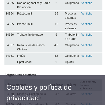
34335
Radiodiagnóstico y Radio
6
Obligatoria
Ver ficha
Protección
34354
Prácticum II
15
Practicas
Ver ficha
externas
34355
Prácticum III
15
Practicas
Ver ficha
externas
34356
Trabajo fin de grado
6
Trabajo fin
Ver ficha
de grado
34357
Resolución de Casos
4.5
Obligatoria
Ver ficha
Clínicos
34361
Inglés
4.5
Obligatoria
Ver ficha
Optatividad
9
Optatiu
Asignaturas optativas
Guía docente,
Cookies y política de
Código
Nombre
Créditos
Carácter
horarios,
exámenes
34358
Diseño y Gestión de la
4.5
Optativa
Ver ficha
privacidad
Clínica Podológica
34359
Órtesis y Calzadoterapia
4.5
Optativa
Ver ficha