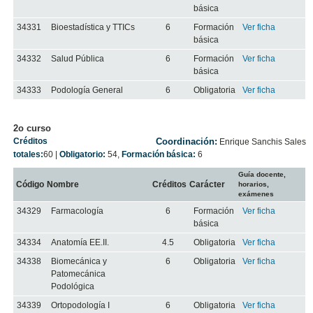
básica
34331
Bioestadística y TTICs
6
Formación
Ver ficha
básica
34332
Salud Pública
6
Formación
Ver ficha
básica
34333
Podología General
6
Obligatoria
Ver ficha
2o curso
Créditos
Coordinación:
Enrique Sanchis Sales
totales:
60
|
Obligatorio:
54
,
Formación básica:
6
Guía docente,
Código
Nombre
Créditos
Carácter
horarios,
exámenes
34329
Farmacología
6
Formación
Ver ficha
básica
34334
Anatomía EE.II.
4.5
Obligatoria
Ver ficha
34338
Biomecánica y
6
Obligatoria
Ver ficha
Patomecánica
Podológica
34339
Ortopodología I
6
Obligatoria
Ver ficha