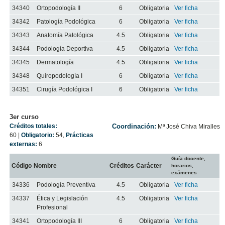
34340
Ortopodología II
6
Obligatoria
Ver ficha
34342
Patología Podológica
6
Obligatoria
Ver ficha
34343
Anatomía Patológica
4.5
Obligatoria
Ver ficha
34344
Podología Deportiva
4.5
Obligatoria
Ver ficha
34345
Dermatología
4.5
Obligatoria
Ver ficha
34348
Quiropodología I
6
Obligatoria
Ver ficha
34351
Cirugía Podológica I
6
Obligatoria
Ver ficha
3er curso
Créditos totales:
Coordinación:
Mª José Chiva Miralles
60
|
Obligatorio:
54
,
Prácticas
externas:
6
Guía docente,
Código
Nombre
Créditos
Carácter
horarios,
exámenes
34336
Podología Preventiva
4.5
Obligatoria
Ver ficha
34337
Ética y Legislación
4.5
Obligatoria
Ver ficha
Profesional
34341
Ortopodología III
6
Obligatoria
Ver ficha