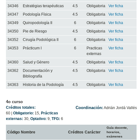
34346
Estratégias terapéuticas
4.5
Obligatoria
Ver ficha
34347
Podología Física
4.5
Obligatoria
Ver ficha
34349
Quiropodología II
6
Obligatoria
Ver ficha
34350
Pie de Riesgo
4.5
Obligatoria
Ver ficha
34352
Cirugía Podológica II
6
Obligatoria
Ver ficha
34353
Prácticum I
6
Practicas
Ver ficha
externas
34360
Salud y Género
4.5
Obligatoria
Ver ficha
34362
Documentación y
4.5
Obligatoria
Ver ficha
Bibliografía
34363
Historia de la Podología
4.5
Obligatoria
Ver ficha
4o curso
Créditos totales:
Coordinación:
Adrián Jordá Vallés
60
|
Obligatorio:
15
,
Prácticas
externas:
30
,
Optativo:
9
,
TFG:
6
Guía docente,
Código
Nombre
Créditos
Carácter
horarios,
exámenes