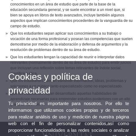
conocimientos en un área de estudio que parte de la base de la
educación secundaria general, y se suele encontrar a un nivel que, si
bien se apoya en libros de texto avanzados, incluye también algunos
aspectos que implican conocimientos procedentes de la vanguardia de su
campo de estudio.
Que los estudiantes sepan aplicar sus conocimientos a su trabajo o
vocación de una forma profesional y posean las competencias que suelen
demostrarse por medio de la elaboración y defensa de argumentos y la
resolución de problemas dentro de su área de estudio.
Que los estudiantes tengan la capacidad de reunir e interpretar datos
relevantes (normalmente dentro de su área de estudio) para emitir juicios
que incluyan una reflexión sobre temas relevantes de índole social,
científica o ética.
Cookies y política de
Que los estudiantes puedan transmitir información, ideas, problemas y
soluciones a un público tanto especializado como no especializado.
privacidad
Que los estudiantes hayan desarrollado aquellas habilidades de
aprendizaje necesarias para emprender estudios posteriores con un alto
Tu privacidad es importante para nosotros. Por ello te
grado de autonomía.
informamos que utilizamos cookies propias y de terceros
para realizar análisis de uso y medición de nuestra página
web con el fin de personalizar contenidos,así como
proporcionar funcionalidades a las redes sociales o analizar